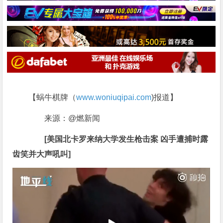
【蜗牛棋牌（
www.woniuqipai.com
)报道】
来源：@燃新闻
[美国北卡罗来纳大学发生枪击案 凶手遭捕时露
齿笑并大声吼叫]