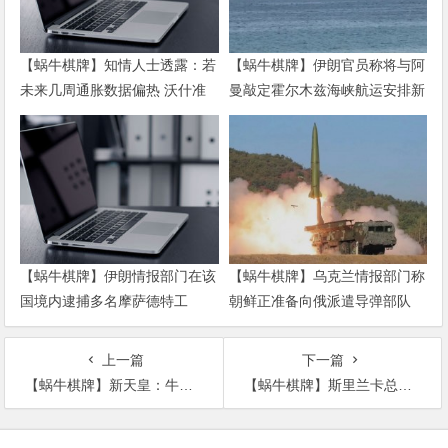
【蜗牛棋牌】知情人士透露：若
【蜗牛棋牌】伊朗官员称将与阿
未来几周通胀数据偏热 沃什准
曼敲定霍尔木兹海峡航运安排新
备好加息
协议
【蜗牛棋牌】伊朗情报部门在该
【蜗牛棋牌】乌克兰情报部门称
国境内逮捕多名摩萨德特工
朝鲜正准备向俄派遣导弹部队
上一篇
下一篇
【蜗牛棋牌】新天皇：牛津海归曾勇敢护妻 要求正确传递历史
【蜗牛棋牌】斯里兰卡总统：IS或已采取新策略 开始攻击小国
文