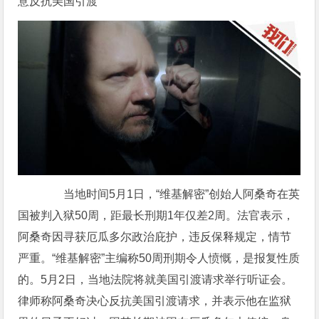
意反抗美国引渡
当地时间5月1日，“维基解密”创始人阿桑奇在英
国被判入狱50周，距最长刑期1年仅差2周。法官表示，
阿桑奇因寻获厄瓜多尔政治庇护，违反保释规定，情节
严重。“维基解密”主编称50周刑期令人愤慨，是报复性质
的。5月2日，当地法院将就美国引渡请求举行听证会。
律师称阿桑奇决心反抗美国引渡请求，并表示他在监狱