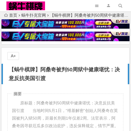
首页
蜗牛扑克官网
【蜗牛棋牌】阿桑奇被判50周狱中健康堪忧：决意反抗美国引渡
A+
【蜗牛棋牌】阿桑奇被判50周狱中健康堪忧：决
意反抗美国引渡
摘要
原标题：阿桑奇被判50周狱中健康堪忧：决意反抗美
国引渡 当地时间5月1日，“维基解密”创始人阿桑奇在英
国被判入狱50周，距最长刑期1年仅差2周。法官表示，阿
桑奇因寻获厄瓜多尔政治庇护，违反保释规定，情节严重。