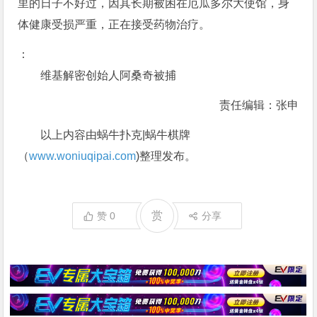
里的日子不好过，因其长期被困在厄瓜多尔大使馆，身
体健康受损严重，正在接受药物治疗。
：
维基解密创始人阿桑奇被捕
责任编辑：张申
以上内容由蜗牛扑克|蜗牛棋牌
（
www.woniuqipai.com
)整理发布。
赏
赞
0
分享