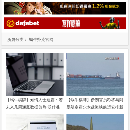
所属分类：
蜗牛扑克官网
【蜗牛棋牌】知情人士透露：若
【蜗牛棋牌】伊朗官员称将与阿
未来几周通胀数据偏热 沃什准
曼敲定霍尔木兹海峡航运安排新
备好加息
协议