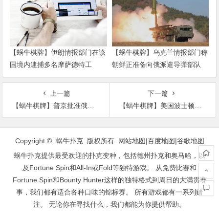
【蜗牛棋牌】伊朗情报部门在该
【蜗牛棋牌】乌克兰情报部门称
国境内逮捕多名摩萨德特工
朝鲜正准备向俄派遣导弹部队
上一篇
下一篇
【蜗牛棋牌】普京批准俄建设独立互联网 美媒：又迈一步
【蜗牛棋牌】美国波士顿枪击案致1死3伤 系今年以来第12起命案
文
章
Copyright © 蜗牛扑克 版权所有.
网站地图
|
百度地图
|
谷歌地图
导
蜗牛扑克提供最受欢迎的扑克变种，包括德州扑克和奥马哈，以
航
及Fortune Spin和All-In或Fold等独特游戏。 从免费比赛和
Fortune Spin和Bounty Hunter这样的独特格式到周日的大满贯赛
事，我们都有适合各种口味的锦标赛。 所有游戏都有一系列赌
注。 无论你在寻找什么，我们都能为你提供帮助。