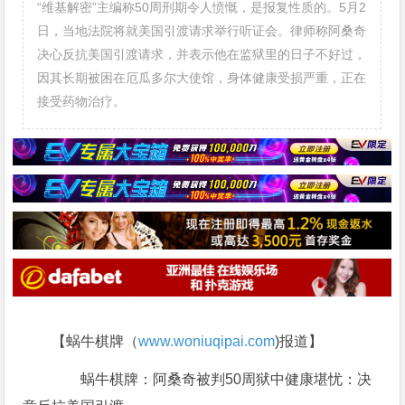
“维基解密”主编称50周刑期令人愤慨，是报复性质的。5月2
日，当地法院将就美国引渡请求举行听证会。律师称阿桑奇
决心反抗美国引渡请求，并表示他在监狱里的日子不好过，
因其长期被困在厄瓜多尔大使馆，身体健康受损严重，正在
接受药物治疗。
【蜗牛棋牌（
www.woniuqipai.com
)报道】
蜗牛棋牌：阿桑奇被判50周狱中健康堪忧：决