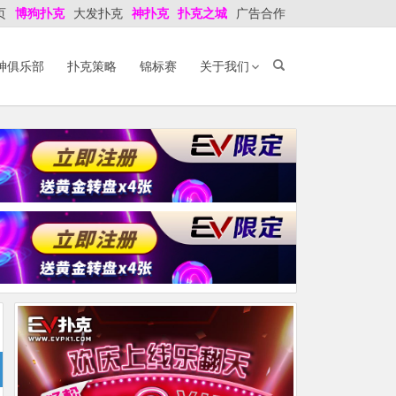
页
博狗扑克
大发扑克
神扑克
扑克之城
广告合作
神俱乐部
扑克策略
锦标赛
关于我们