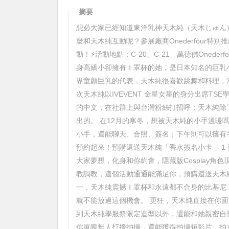
摘要
想必大家已經知道東洋乳神天木純（天木じゅん
麼和天木純互動呢？參展廠商Onederfour
動！⚡活動地點：C-20、C-21 萬德佛Onederfour攤位⚡活動預約： 天木
身高嬌小卻擁有Ｉ罩杯的她，是日本知名的巨乳小
界童顏巨乳的代表，天木純很喜歡跳舞和料理，常常
次天木純以IVEVENT 金星女星的身分出席T
的中文，在社群上與台灣粉絲打招呼；天木純除了金
出的。 在12月的寒冬，想被天木純的小手溫暖
小手，還能聊天、合照、簽名；下午則可以擁有
預約起來！預購還送天木純「香水簽名小卡 」1
大家夢想，化身和你約會，隱藏版Cosplay
教調教，這個活動通通能滿足你，預購還送天木純
一，天木純震撼Ｉ罩杯和永遠都不合身的比基尼
就不能放過這個機會。 更狂，天木純直接在你
到天木純學服祭限定造型以外，還能和她親密自
你單獨無人打擾拍攝，還能獲得拍攝短影片、拍