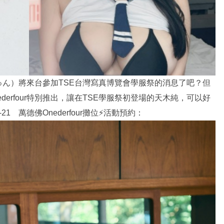
ん）將來台參加TSE台灣寫真博覽會學服祭的消息了吧？但
erfour特別推出，讓在TSE學服祭初登場的天木純，可以好
1 萬德佛Onederfour攤位⚡活動預約：