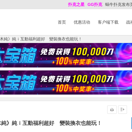
扑克之星
GG扑克
蜗牛扑克发布
首页
优惠活动
客户端下载
战
木純》純ｉ互動福利超好 變裝換衣也能玩！
木純》純ｉ互動福利超好 變裝換衣也能玩！