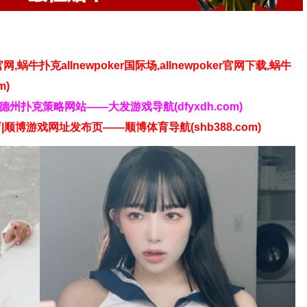
】
官网,蜗牛扑克allnewpoker国际场,allnewpoker官网下载,蜗牛
m)
发德州扑克策略网站——大发游戏导航(dfyxdh.com)
|顺博游戏网址发布页——顺博体育导航(shb388.com)