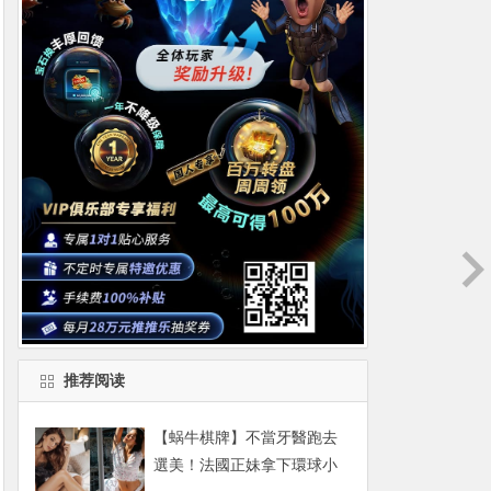
推荐阅读
【蜗牛棋牌】不當牙醫跑去
選美！法國正妹拿下環球小