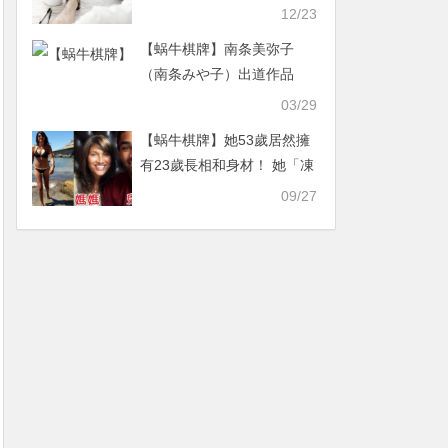
12/23
【蜗牛棋牌】南条美弥子
（南条みや子）出道作品
DTT-100介绍及生活照鉴赏
03/29
【蜗牛棋牌】她53歲居然擁
有23歲長相和身材！ 她「凍
齡30年」的秘密武器竟然
09/27
是？！這個超好買到！