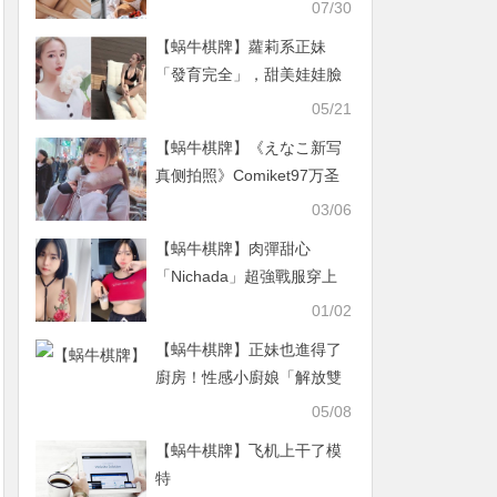
姐后冠 人生一百八十度大
07/30
轉變
【蜗牛棋牌】蘿莉系正妹
「發育完全」，甜美娃娃臉
搭「E級大長輩」反差萌好
05/21
兇！
【蜗牛棋牌】《えなこ新写
真侧拍照》Comiket97万圣
节风格打扮曝光抢先看！
03/06
【蜗牛棋牌】肉彈甜心
「Nichada」超強戰服穿上
身 渾圓大奶球幾乎無遮
01/02
擋！
【蜗牛棋牌】正妹也進得了
廚房！性感小廚娘「解放雙
峰」畫面好危險！想娶回家
05/08
了…
【蜗牛棋牌】飞机上干了模
特