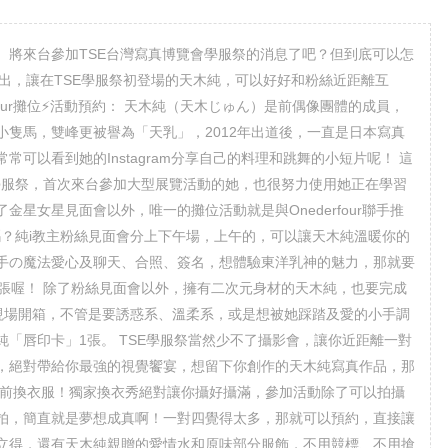
）將來台參加TSE台灣寫真博覽會學服祭的消息了吧？但到底可以怎
特別推出，讓在TSE學服祭初登場的天木純，可以好好和粉絲近距離互
純（天木じゅん）是前偶像團體的成員，
隻馬，雙峰更被譽為「天乳」，2012年出道後，一直是日本寫真
可以看到她的Instagram分享自己的料理和跳舞的小短片呢！ 這
SE學服祭，首次來台參加大型展覽活動的她，也很努力使用她正在學習
星女星見面會以外，唯一的攤位活動就是與Onederfour聯手推
嗎？純i教主粉絲見面會分上下午場，上午的，可以讓天木純溫暖你的
手の魔法愛心及聊天、合照、簽名，想體驗東洋乳神的魅力，那就要
 張喔！ 除了粉絲見面會以外，擁有二次元身材的天木純，也要完成
角色現場開箱，不管是要誘惑系、溫柔系，或是想被她踩踏及愛的小手調
「唇印卡」1張。 TSE學服祭當然少不了攝影會，讓你近距離一對
，絕對帶給你最強的視覺饗宴，想留下你創作的天木純寫真作品，那
面前換衣服！獨家換衣秀絕對讓你攝好攝滿，參加活動除了可以拍攝
拍，簡直就是夢想成真啊！一對四覺得太多，那就可以預約，直接讓
立得，還有天木純親贈的愛情水和原味部分服飾，不用競標、不用搶