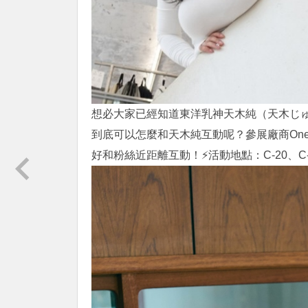
想必大家已經知道東洋乳神天木純（天木じゅ
到底可以怎麼和天木純互動呢？參展廠商Oned
好和粉絲近距離互動！⚡活動地點：C-20、C-2