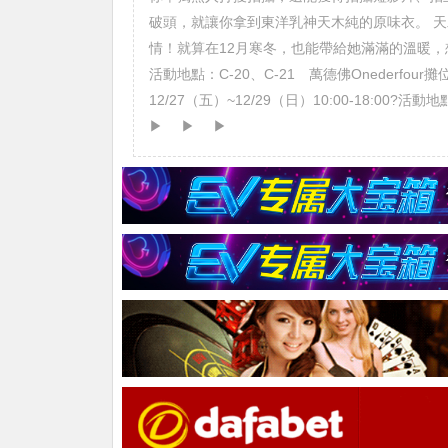
破頭，就讓你拿到東洋乳神天木純的原味衣。 
情！就算在12月寒冬，也能帶給她滿滿的溫暖，
活動地點：C-20、C-21 萬德佛Onederfo
12/27（五）~12/29（日）10:00-18:00?
▶ ▶ ▶