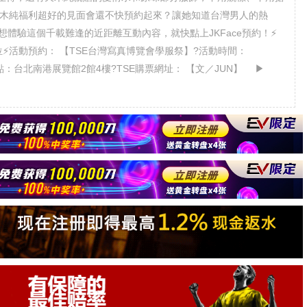
天木純福利超好的見面會還不快預約起來？讓她知道台灣男人的熱
想體驗這個千載難逢的近距離互動內容，就快點上JKFace預約！⚡
ur攤位⚡活動預約： 【TSE台灣寫真博覽會學服祭】?活動時間：
活動地點：台北南港展覽館2館4樓?TSE購票網址： 【文／JUN】 ▶