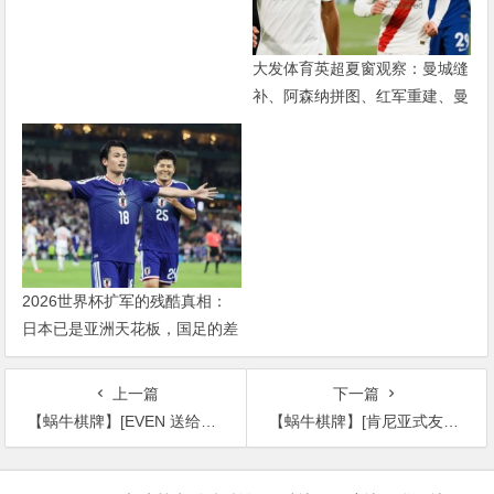
属
大发体育英超夏窗观察：曼城缝
补、阿森纳拼图、红军重建、曼
联破局——新赛季乱战才刚开始
2026世界杯扩军的残酷真相：
日本已是亚洲天花板，国足的差
距远不止几个名额
上一篇
下一篇
【蜗牛棋牌】[EVEN 送给你的歌][HD-MP4/1.5G][日语中字][1080P][小清新灵魂互换爱情电影]
【蜗牛棋牌】[肯尼亚式友谊][HD-MP4/1.5G][中文字幕][1080P][多国合拍女同入围戛纳]
文