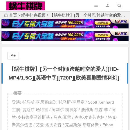
首页
蜗牛扑克视频
【蜗牛棋牌】[另一个时间/跨越时空的爱人][HD-MP4/1.5G][英语中字][720P][欧美喜剧爱情科幻]
A+
【蜗牛棋牌】[另一个时间/跨越时空的爱人][HD-
MP4/1.5G][英语中字][720P][欧美喜剧爱情科幻]
摘要
导演: 托马斯·亨尼赛编剧: 托马斯·亨尼赛 / Scott Kennard
主演: 贾斯汀·哈特雷 / 阿莉尔·凯贝尔 / 詹姆斯·凯森·李 / 阿
兰·皮特鲁塞泽维斯基 / 马克·瓦雷 / 杰克·麦克劳克林 / 塔克·
斯莫尔伍德 / 艾登·洛夫坎普 / 克里斯尔·斯塔休斯 / Ethan