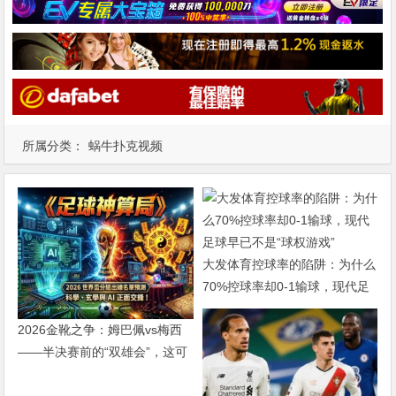
所属分类：
蜗牛扑克视频
大发体育控球率的陷阱：为什么
70%控球率却0-1输球，现代足
球早已不是“球权游戏”
2026金靴之争：姆巴佩vs梅西
——半决赛前的“双雄会”，这可
能是世界杯史上最难猜的金靴归