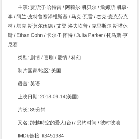
主演: 贾斯汀·哈特雷 / 阿莉尔·凯贝尔 / 詹姆斯·凯森·
李 / 阿兰·皮特鲁塞泽维斯基 / 马克·瓦雷 / 杰克·麦克劳克
林 / 塔克·斯莫尔伍德 / 艾登·洛夫坎普 / 克里斯尔·斯塔休
斯 / Ethan Cohn / 卡尔·T·怀特 / Julia Parker / 托马斯·亨
尼赛
类型: 剧情 / 喜剧 / 爱情 / 科幻
制片国家/地区: 美国
语言: 英语
上映日期: 2018-09-14(美国)
片长: 89分钟
又名: 跨越時空的爱人(台) / 另约时间 / 彼时彼地
IMDb链接: tt3451984