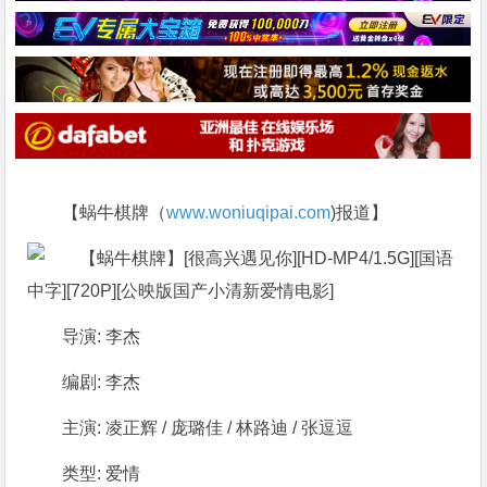
【蜗牛棋牌（
www.woniuqipai.com
)报道】
导演: 李杰
编剧: 李杰
主演: 凌正辉 / 庞璐佳 / 林路迪 / 张逗逗
类型: 爱情