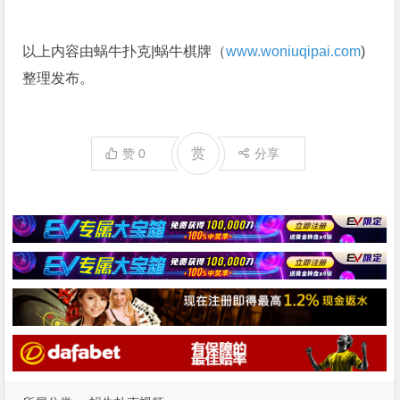
以上内容由蜗牛扑克|蜗牛棋牌（
www.woniuqipai.com
)
整理发布。
赏
赞
0
分享