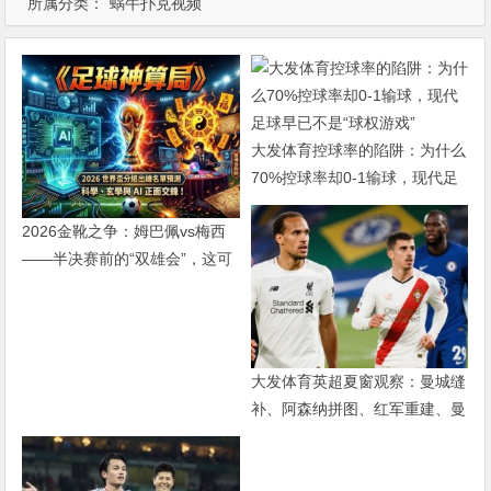
所属分类：
蜗牛扑克视频
大发体育控球率的陷阱：为什么
70%控球率却0-1输球，现代足
球早已不是“球权游戏”
2026金靴之争：姆巴佩vs梅西
——半决赛前的“双雄会”，这可
能是世界杯史上最难猜的金靴归
属
大发体育英超夏窗观察：曼城缝
补、阿森纳拼图、红军重建、曼
联破局——新赛季乱战才刚开始