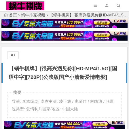
首页
蜗牛扑克视频
【蜗牛棋牌】[很高兴遇见你][HD-MP4/1.5G][国语中字][720P][公映版国产小清新爱情电影]
A+
【蜗牛棋牌】[很高兴遇见你][HD-MP4/1.5G][国
语中字][720P][公映版国产小清新爱情电影]
摘要
导演: 李杰编剧: 李杰主演: 凌正辉 / 庞璐佳 / 林路迪 / 张逗
逗类型: 爱情制片国家/地区: 中国大陆