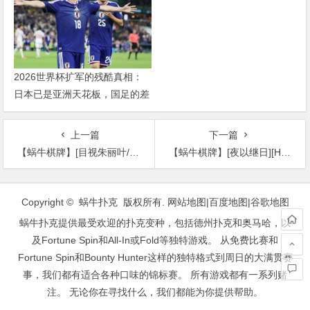
2026世界杯扩军的残酷真相：
日本已是亚洲天花板，国足的差
距远不止几个名额
上一篇
下一篇
【蜗牛棋牌】[目视朱丽叶/地球另一端的守候][HD-MP4/1.4G][英语中字][720P][多国合拍浪漫爱情]
【蜗牛棋牌】[夜以继日][HD-MP4/2.2G][日语中字][720P][豆瓣7.3高分爱情入围戛纳]
文
章
Copyright © 蜗牛扑克 版权所有.
网站地图
|
百度地图
|
谷歌地图
导
蜗牛扑克提供最受欢迎的扑克变种，包括德州扑克和奥马哈，以
航
及Fortune Spin和All-In或Fold等独特游戏。 从免费比赛和
Fortune Spin和Bounty Hunter这样的独特格式到周日的大满贯赛
事，我们都有适合各种口味的锦标赛。 所有游戏都有一系列赌
注。 无论你在寻找什么，我们都能为你提供帮助。