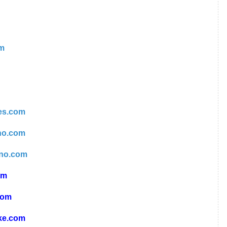
m
es.com
ino.com
ino.com
om
com
ke.com