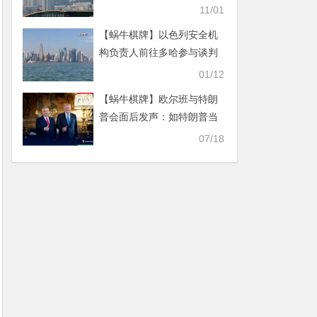
抱多边主义，亚太地区影响
11/01
力变了
【蜗牛棋牌】以色列安全机
构负责人前往多哈参与谈判
01/12
【蜗牛棋牌】欧尔班与特朗
普会面后发声：如特朗普当
选，会扮演俄乌“和平调解
07/18
人”