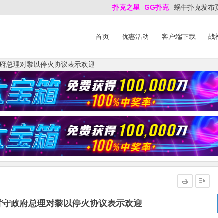
扑克之星
GG扑克
蜗牛扑克发布
首页
优惠活动
客户端下载
战
府总理对黎以停火协议表示欢迎
看守政府总理对黎以停火协议表示欢迎