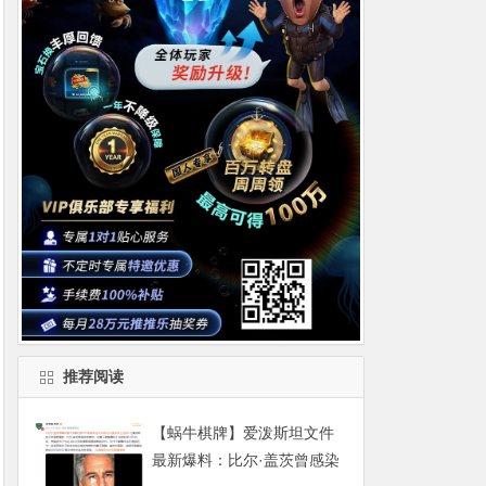
推荐阅读
【蜗牛棋牌】爱泼斯坦文件
最新爆料：比尔·盖茨曾感染