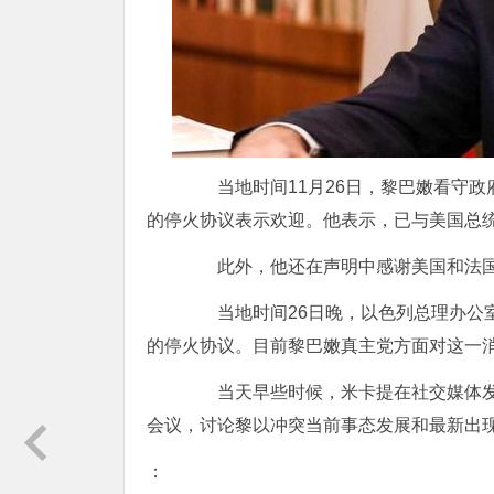
当地时间11月26日，黎巴嫩看守政
的停火协议表示欢迎
。他表示，已与美国总
此外，他还在声明中感谢美国和法国
当地时间26日晚，以色列总理办公室
的停火协议。目前黎巴嫩真主党方面对这一
当天早些时候，米卡提在社交媒体发表
会议，讨论黎以冲突当前事态发展和最新出现
：