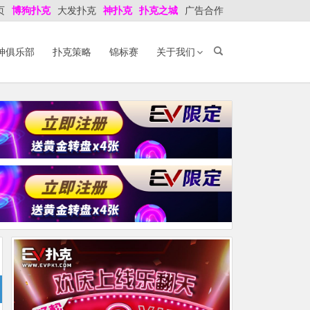
页
博狗扑克
大发扑克
神扑克
扑克之城
广告合作
神俱乐部
扑克策略
锦标赛
关于我们