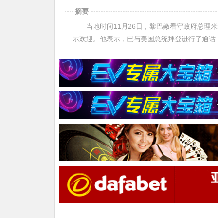
摘要
当地时间11月26日，黎巴嫩看守政府总理米
示欢迎。他表示，已与美国总统拜登进行了通话