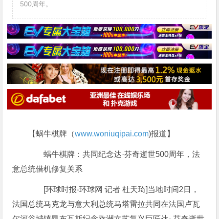
500周年。
【蜗牛棋牌（
www.woniuqipai.com
)报道】
蜗牛棋牌：共同纪念达·芬奇逝世500周年，法
意总统借机修复关系
[环球时报-环球网 记者 杜天琦]当地时间2日，
法国总统马克龙与意大利总统马塔雷拉共同在法国卢瓦
尔河谷城镇昂布瓦斯纪念欧洲文艺复兴巨匠达· 芬奇逝世