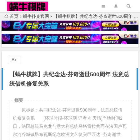
首页
蜗牛扑克官网
【蜗牛棋牌】共纪念达-芬奇逝世500周年 法意总统借机修复关系
A+
【蜗牛棋牌】共纪念达-芬奇逝世500周年 法意总
统借机修复关系
摘要
原标题：共同纪念达·芬奇逝世500周年，法意总统借
机修复关系 [环球时报-环球网 记者 杜天琦]当地时间2
日，法国总统马克龙与意大利总统马塔雷拉共同在法国卢瓦
尔河谷城镇昂布瓦斯纪念欧洲文艺复兴巨匠达· 芬奇逝世