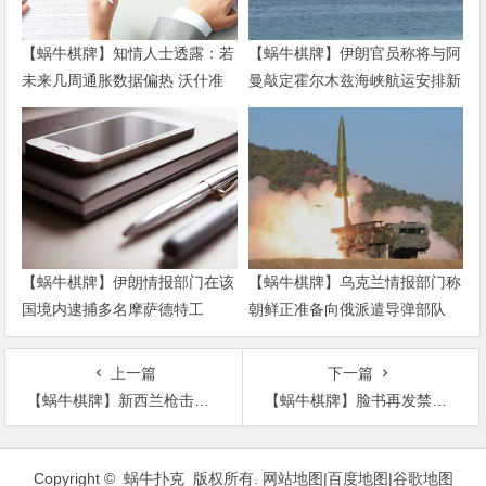
【蜗牛棋牌】知情人士透露：若
【蜗牛棋牌】伊朗官员称将与阿
未来几周通胀数据偏热 沃什准
曼敲定霍尔木兹海峡航运安排新
备好加息
协议
【蜗牛棋牌】伊朗情报部门在该
【蜗牛棋牌】乌克兰情报部门称
国境内逮捕多名摩萨德特工
朝鲜正准备向俄派遣导弹部队
上一篇
下一篇
【蜗牛棋牌】新西兰枪击案遇难者增至51人 仍有9名伤者在治疗
【蜗牛棋牌】脸书再发禁令 封杀极右翼和反犹主义人士账号
文
章
Copyright © 蜗牛扑克 版权所有.
网站地图
|
百度地图
|
谷歌地图