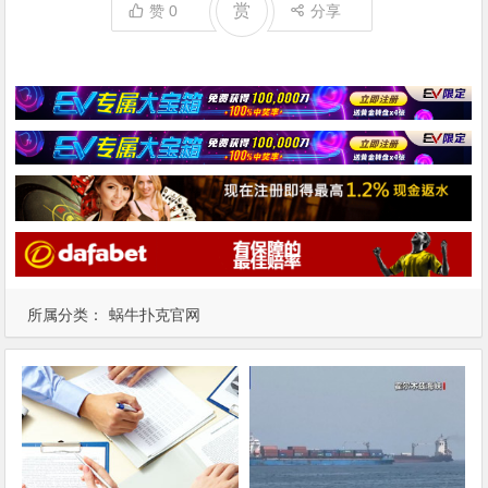
赏
赞
0
分享
所属分类：
蜗牛扑克官网