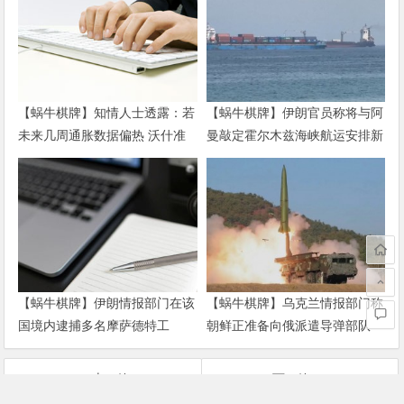
【蜗牛棋牌】知情人士透露：若
【蜗牛棋牌】伊朗官员称将与阿
未来几周通胀数据偏热 沃什准
曼敲定霍尔木兹海峡航运安排新
备好加息
协议
【蜗牛棋牌】伊朗情报部门在该
【蜗牛棋牌】乌克兰情报部门称
国境内逮捕多名摩萨德特工
朝鲜正准备向俄派遣导弹部队
上一篇
下一篇
【蜗牛棋牌】朴有天首次为吸毒撒谎道歉：深刻反省 会接受惩罚
【蜗牛棋牌】朝媒批驻韩美军”萨德”演习挑衅 要求韩政府知进退