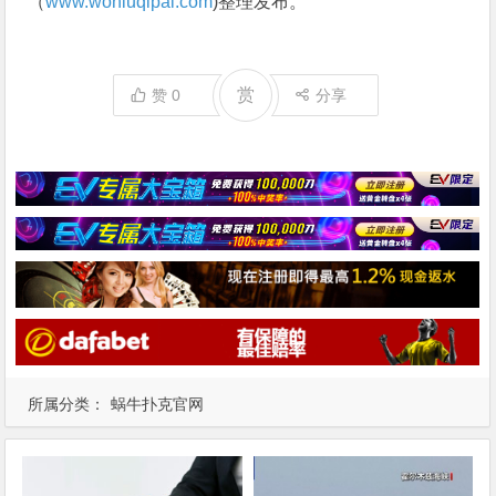
（
www.woniuqipai.com
)整理发布。
赏
赞
0
分享
所属分类：
蜗牛扑克官网