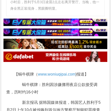
小时后，胜利于5月3日凌晨2点左右离开警厅。当晚，他一
身全黑正装现身，黑眼圈明显。
【蜗牛棋牌（
www.woniuqipai.com
)报道】
蜗牛棋牌：胜利因涉嫌挪用夜店公款接受调
查，历时约16小时
新京报讯 据韩国媒体报道，韩国艺人胜利于5
月2日上午10点被传唤到首尔地方警察厅智能犯罪搜查