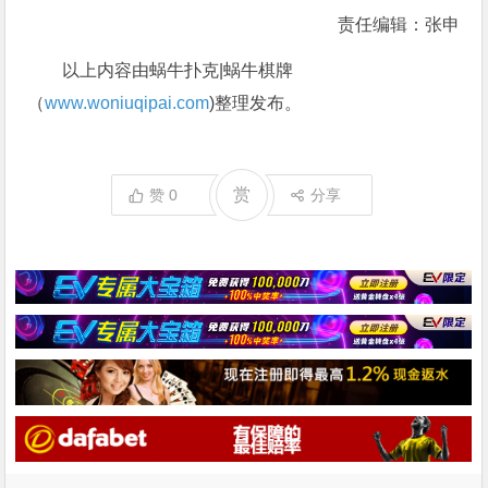
责任编辑：张申
以上内容由蜗牛扑克|蜗牛棋牌
（
www.woniuqipai.com
)整理发布。
赏
赞
0
分享