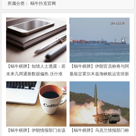
所属分类：
蜗牛扑克官网
【蜗牛棋牌】知情人士透露：若
【蜗牛棋牌】伊朗官员称将与阿
未来几周通胀数据偏热 沃什准
曼敲定霍尔木兹海峡航运安排新
备好加息
协议
【蜗牛棋牌】伊朗情报部门在该
【蜗牛棋牌】乌克兰情报部门称