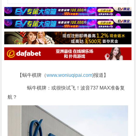
【蜗牛棋牌（
www.woniuqipai.com
)报道】
蜗牛棋牌：或很快试飞！波音737 MAX准备复
航？