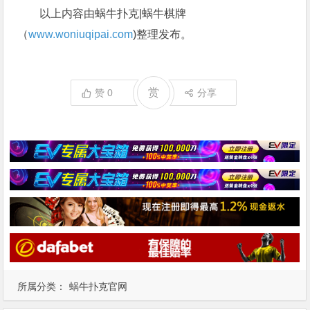
以上内容由蜗牛扑克|蜗牛棋牌
（
www.woniuqipai.com
)整理发布。
赏
赞
0
分享
所属分类：
蜗牛扑克官网