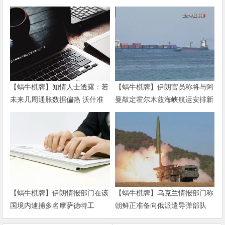
【蜗牛棋牌】知情人士透露：若
【蜗牛棋牌】伊朗官员称将与阿
未来几周通胀数据偏热 沃什准
曼敲定霍尔木兹海峡航运安排新
备好加息
协议
【蜗牛棋牌】伊朗情报部门在该
【蜗牛棋牌】乌克兰情报部门称
国境内逮捕多名摩萨德特工
朝鲜正准备向俄派遣导弹部队