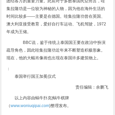
团结各方的重要力量。此前对于多数泰国民众而言，哇
集拉隆功是一位较为神秘的人物，因为他在海外生活的
时间比较多——主要是在德国。哇集拉隆功曾在英国、
澳大利亚接受教育，爱好自行车运动、飞机驾驶，1972
年成为王储。
BBC说，鉴于传统上泰国国王要在政治中扮演
疏导角色，因此哇集拉隆功近年来不断塑造积极形象。
现在，他的大幅肖像画也出现在泰国许多建筑物上。
：
泰国举行国王加冕仪式
责任编辑：余鹏飞
以上内容由蜗牛扑克|蜗牛棋牌
（
www.woniuqipai.com
)整理发布。