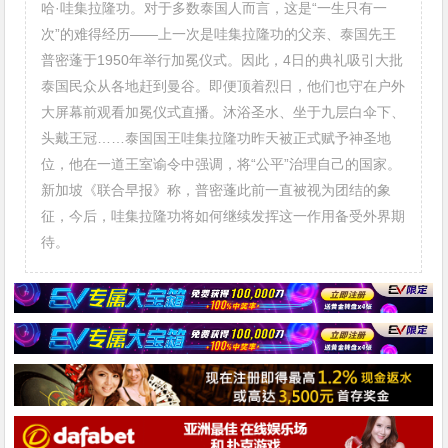
哈·哇集拉隆功。对于多数泰国人而言，这是“一生只有一
次”的难得经历——上一次是哇集拉隆功的父亲、泰国先王
普密蓬于1950年举行加冕仪式。因此，4日的典礼吸引大批
泰国民众从各地赶到曼谷。即便顶着烈日，他们也守在户外
大屏幕前观看加冕仪式直播。沐浴圣水、坐于九层白伞下、
头戴王冠……泰国国王哇集拉隆功昨天被正式赋予神圣地
位，他在一道王室谕令中强调，将“公平”治理自己的国家。
新加坡《联合早报》称，普密蓬此前一直被视为团结的象
征，今后，哇集拉隆功将如何继续发挥这一作用备受外界期
待。