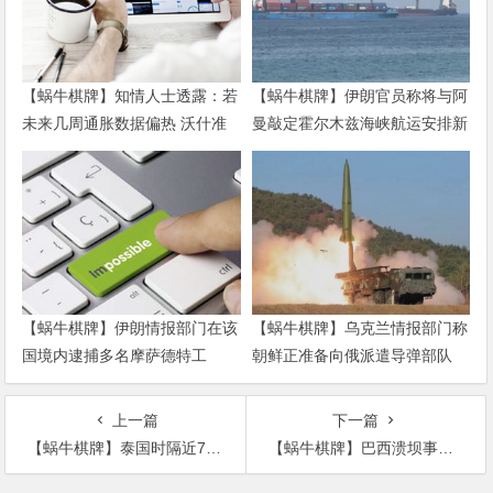
【蜗牛棋牌】知情人士透露：若
【蜗牛棋牌】伊朗官员称将与阿
未来几周通胀数据偏热 沃什准
曼敲定霍尔木兹海峡航运安排新
备好加息
协议
【蜗牛棋牌】伊朗情报部门在该
【蜗牛棋牌】乌克兰情报部门称
国境内逮捕多名摩萨德特工
朝鲜正准备向俄派遣导弹部队
上一篇
下一篇
【蜗牛棋牌】泰国时隔近70年举行国王加冕仪式 近20万人到曼谷
【蜗牛棋牌】巴西溃坝事故遇难人数升至235人 仍有35人失踪