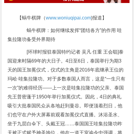
【蜗牛棋牌（
www.woniuqipai.com
)报道】
蜗牛棋牌：如何继续发挥“团结各方”的作用 哇
集拉隆功备受外界期待
[环球时报驻泰国特约记者 吴凡 任重 王会聪]泰
国迎来时隔69年的大日子。4日至6日，泰国举行为期3
天的国王加冕仪式，仪式的主角是2016年底继承王位的
玛哈·哇集拉隆功。对于多数泰国人而言，这是“一生只有
一次”的难得经历——上一次是哇集拉隆功的父亲、泰国
先王普密蓬于1950年举行加冕仪式。因此，4日的典礼
吸引大批泰国民众从各地赶到曼谷。即便顶着烈日，他
们也守在户外大屏幕前观看加冕仪式直播。沐浴圣水、
坐于九层白伞下、头戴王冠……泰国国王哇集拉隆功昨
天被正式赋予神圣地位，他在一道王室谕令中强调，将