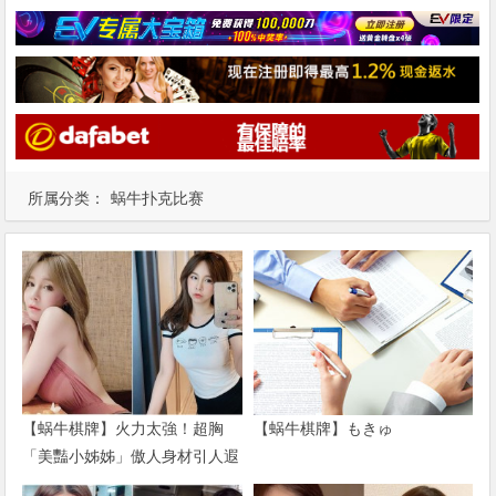
所属分类：
蜗牛扑克比赛
【蜗牛棋牌】火力太強！超胸
【蜗牛棋牌】もきゅ
「美豔小姊姊」傲人身材引人遐
想 一身兇猛戰袍直接辣到噴火