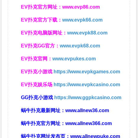
EV扑克官方网址：
www.evp86.com
EV扑克官方下载：
www.evpk66.com
EV扑克电脑版网址：
www.evpk88.com
EV扑克GG官方：
www.evpk68.com
EV扑克官网：
www.evpukes.com
EV扑克小游戏
https://www.evpkgames.com
EV扑克娱乐场
https://www.evpkcasino.com
GG扑克小游戏
https://www.ggpkcasino.com
蜗牛扑克最新网址：
www.allnew36.com
蜗牛扑克官方网址：
www.allnew366.com
蜗牛扑克网址发布页：
www.allnewpuke.com