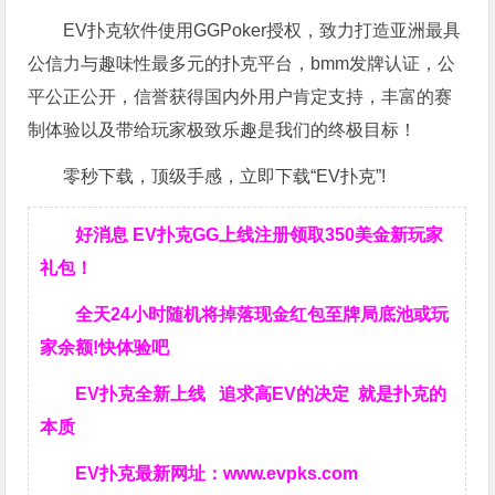
EV扑克软件使用GGPoker授权，致力打造亚洲最具
公信力与趣味性最多元的扑克平台，bmm发牌认证，公
平公正公开，信誉获得国内外用户肯定支持，丰富的赛
制体验以及带给玩家极致乐趣是我们的终极目标！
零秒下载，顶级手感，立即下载“EV扑克”!
好消息 EV扑克GG上线注册领取350美金新玩家
礼包！
全天24小时随机将掉落现金红包至牌局底池或玩
家余额!快体验吧
EV扑克全新上线 追求高EV
的决定
就是扑克的
本质
EV扑克最新网址：
www.evpks.com