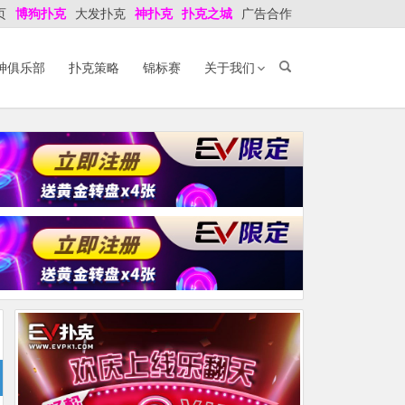
页
博狗扑克
大发扑克
神扑克
扑克之城
广告合作
神俱乐部
扑克策略
锦标赛
关于我们