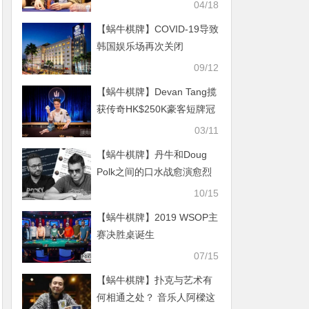
赛冠军
04/18
【蜗牛棋牌】COVID-19导致
韩国娱乐场再次关闭
09/12
【蜗牛棋牌】Devan Tang揽
获传奇HK$250K豪客短牌冠
军
03/11
【蜗牛棋牌】丹牛和Doug
Polk之间的口水战愈演愈烈
10/15
【蜗牛棋牌】2019 WSOP主
赛决胜桌诞生
07/15
【蜗牛棋牌】扑克与艺术有
何相通之处？ 音乐人阿樑这