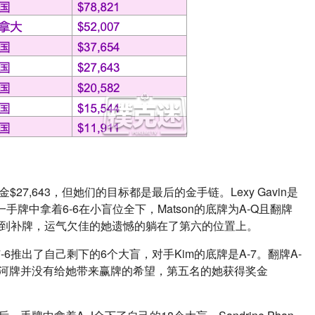
7,643，但她们的目标都是最后的金手链。Lexy Gavin是
手牌中拿着6-6在小盲位全下，Matson的底牌为A-Q且翻牌
未等到补牌，运气欠佳的她遗憾的躺在了第六的位置上。
7-6推出了自己剩下的6个大盲，对手Kim的底牌是A-7。翻牌A-
牌，但河牌并没有给她带来赢牌的希望，第五名的她获得奖金