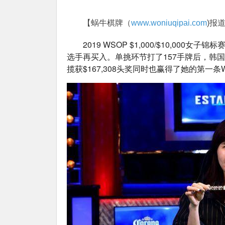
【蜗牛棋牌（
www.woniuqipai.com
)报
2019 WSOP $1,000/$10,000
选手再买入。单挑环节打了157手牌后，韩国选手J
揽获$167,308头奖同时也赢得了她的第一条