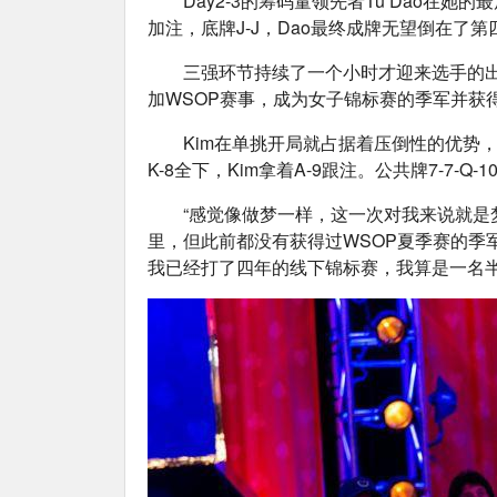
Day2-3的筹码量领先者Tu Dao在她的最
加注，底牌J-J，Dao最终成牌无望倒在了第四
三强环节持续了一个小时才迎来选手的出局
加WSOP赛事，成为女子锦标赛的季军并获得奖
Kim在单挑开局就占据着压倒性的优势，M
K-8全下，Kim拿着A-9跟注。公共牌7-7-Q-
“感觉像做梦一样，这一次对我来说就是梦
里，但此前都没有获得过WSOP夏季赛的季
我已经打了四年的线下锦标赛，我算是一名半