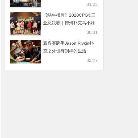
么说
01/03
【蜗牛棋牌】2020CPG®三
亚总决赛｜德州扑克马小妹
儿专访主赛冠军俞继征！
08/31
豪客赛牌手Jason Rivkin扑
克之外也有别样的生活
03/27