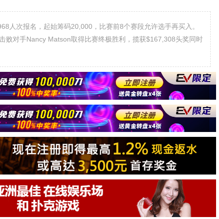
标赛吸引了968人次报名，起始筹码20,000，比赛前8个赛段允许选手再买入。
击败对手Nancy Matson取得比赛终极胜利，揽获$167,308头奖同时