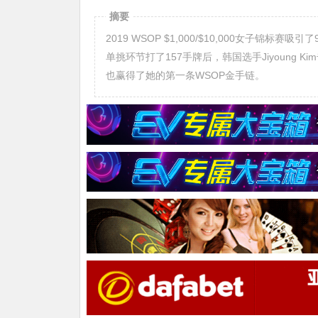
摘要
2019 WSOP $1,000/$10,000女子锦
单挑环节打了157手牌后，韩国选手Jiyoung Kim
也赢得了她的第一条WSOP金手链。