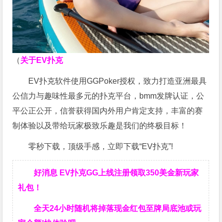
（
关于EV扑克
EV扑克软件使用GGPoker授权，致力打造亚洲最具
公信力与趣味性最多元的扑克平台，bmm发牌认证，公
平公正公开，信誉获得国内外用户肯定支持，丰富的赛
制体验以及带给玩家极致乐趣是我们的终极目标！
零秒下载，顶级手感，立即下载“EV扑克”!
好消息 EV扑克GG上线注册领取350美金新玩家
礼包！
全天24小时随机将掉落现金红包至牌局底池或玩