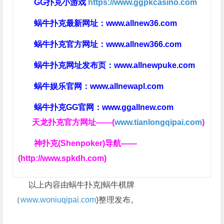
GG扑克小游戏
https://www.ggpkcasino.com
蜗牛扑克最新网址：
www.allnew36.com
蜗牛扑克官方网址：
www.allnew366.com
蜗牛扑克网址发布页：
www.allnewpuke.com
蜗牛娱乐官网：
www.allnewapl.com
蜗牛扑克GG官网：
www.ggallnew.com
天龙扑克官方网址——(
www.tianlongqipai.com
)
神扑克(Shenpoker)导航——
(http://www.spkdh.com)
以上内容由蜗牛扑克|蜗牛棋牌
（
www.woniuqipai.com
)整理发布。