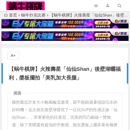
首页
蜗牛扑克比赛
【蜗牛棋牌】火辣壽星「仙仙Shan」後壁湖曬福利，槳板擺拍「美乳加大長腿」
A+
【蜗牛棋牌】火辣壽星「仙仙Shan」後壁湖曬福
利，槳板擺拍「美乳加大長腿」
摘要
雖然最近許多大小颱風輪流過境，卻不能錯過暑假該玩水的
好時機！這次就在後壁湖發現了一位玩SUP的性感正妹「仙
仙Shan」，穿著紫色的比基尼，完美的凹凸曲線一覽無
遺，除了美體還有超強的平衡感，能在槳板上擺弄著各種撩