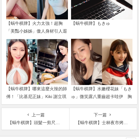
【蜗牛棋牌】火力太強！超胸
【蜗牛棋牌】もきゅ
「美豔小姊姊」傲人身材引人遐
想 一身兇猛戰袍直接辣到噴火
【蜗牛棋牌】哪來這麼火辣的師
【蜗牛棋牌】水嫩櫻花妹「もき
傅！「比基尼正妹」Kiki 謝立琪
ゅ」微笑露八重齒超卡哇伊 胸
體驗日料店長 低胸洋裝登場讓
前全集中「乳之呼吸」戰鬥力破
人難專…
表
上一篇
下一篇
【蜗牛棋牌】頭髮一剪尺度就解！俄羅斯妹改名換形象 「性感力大爆發」粉絲挺起來
【蜗牛棋牌】士林夜市烤魷魚攤老闆娘因炭火太熱只穿裸體圍裙就上工！
文