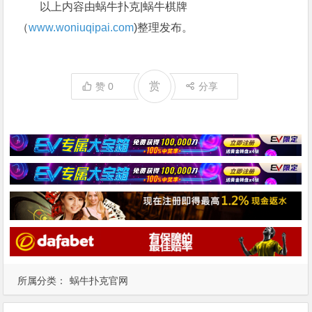
以上内容由蜗牛扑克|蜗牛棋牌
（
www.woniuqipai.com
)整理发布。
赏
赞
0
分享
所属分类：
蜗牛扑克官网