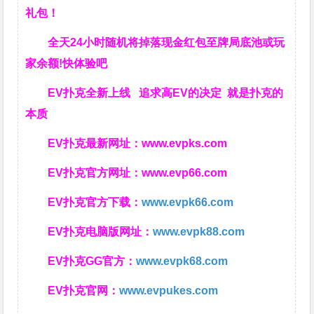
礼包！
全天24小时随机将掉落现金红包至牌局底池或玩
家余额!快体验吧
EV扑克全新上线 追求高EV
的决定
就是扑克的
本质
EV扑克最新网址：
www.evpks.com
EV扑克官方网址：
www.evp66.com
EV扑克官方下载：
www.evpk66.com
EV扑克电脑版网址：
www.evpk88.com
EV扑克GG官方：
www.evpk68.com
EV扑克官网：
www.evpukes.com