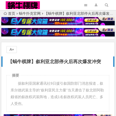
首页
蜗牛扑克官网
【蜗牛棋牌】叙利亚北部停火后再次爆发冲突
A+
【蜗牛棋牌】叙利亚北部停火后再次爆发冲突
摘要
据叙利亚国家通讯社9日援引叙国防部门消息报道，叙
库尔德武装主导的“叙利亚民主力量”当天袭击了叙北部阿勒
颇省的叙政权武装阵地，造成1名叙政权武装人员死亡、多
人受伤。