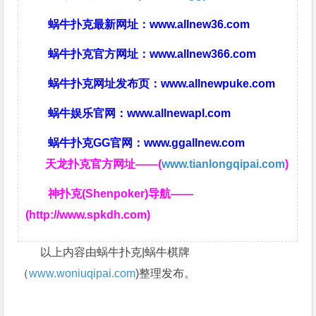
蜗牛扑克最新网址：
www.allnew36.com
蜗牛扑克官方网址：
www.allnew366.com
蜗牛扑克网址发布页：
www.allnewpuke.com
蜗牛娱乐官网：
www.allnewapl.com
蜗牛扑克GG官网：
www.ggallnew.com
天龙扑克官方网址——(
www.tianlongqipai.com
)
神扑克(Shenpoker)导航——
(http://www.spkdh.com)
以上内容由蜗牛扑克|蜗牛棋牌
（
www.woniuqipai.com
)整理发布。