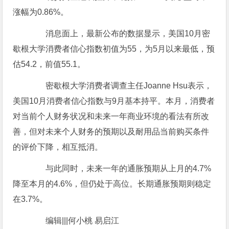
涨幅为0.86%。
消息面上，最新公布的数据显示，美国10月密
歇根大学消费者信心指数初值为55，为5月以来最低，预
估54.2，前值55.1。
密歇根大学消费者调查主任Joanne Hsu表示，
美国10月消费者信心指数与9月基本持平。本月，消费者
对当前个人财务状况和未来一年商业环境的看法有所改
善，但对未来个人财务的预期以及耐用品当前购买条件
的评价下降，相互抵消。
与此同时，未来一年的通胀预期从上月的4.7%
降至本月的4.6%，但仍处于高位。长期通胀预期则稳定
在3.7%。
编辑
|||
何小桃
易启江