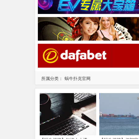
所属分类：
蜗牛扑克官网