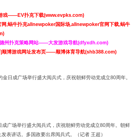
】
——EV扑克下载(www.evpks.com)
官网,蜗牛扑克allnewpoker国际场,allnewpoker官网下载,蜗牛
m)
发德州扑克策略网站——大发游戏导航(dfyxdh.com)
|顺博游戏网址发布页——顺博体育导航(shb388.com)
的金日成广场举行盛大阅兵式，庆祝朝鲜劳动党成立80周年。
日成广场举行盛大阅兵式，庆祝朝鲜劳动党成立80周年。朝鲜
上发表讲话。多国政要出席阅兵式。
（记者 王超）