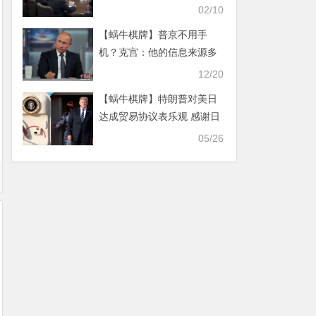
政府会晤为以色列带来“从未
02/10
梦想过的机会”
【蜗牛棋牌】普京不用手
机？克宫：他的信息来源多
种多样
12/20
【蜗牛棋牌】特朗普对美日
达成贸易协议表乐观 感谢日
购美武器
05/26