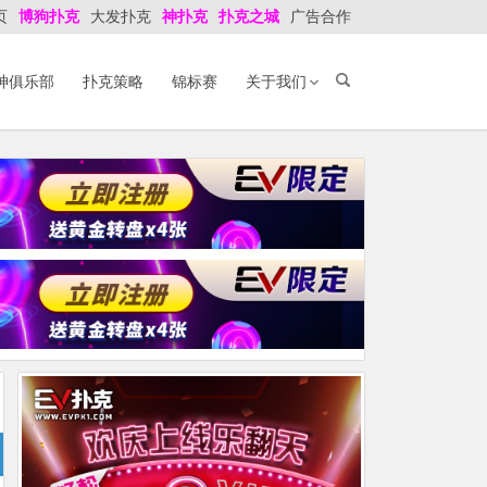
页
博狗扑克
大发扑克
神扑克
扑克之城
广告合作
神俱乐部
扑克策略
锦标赛
关于我们