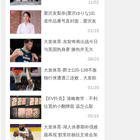
国家杯激情开打！
11/02
栗沢友梨奈(栗沢ゆりな)出
道作品番号及封面，栗沢友
梨奈个人简介【EV扑克下
01/18
载】
大发体育-东契奇将出战今日
与英国热身赛 膝伤并无大
碍，大发助力你的致富之
08/20
路！
大发体育-爵士120-138不敌
独行侠遭遇三连败，大发助
力你的致富之路！
01/20
【EV扑克】策略教学：不利
位置的小翻牌面 该怎么取
胜？
05/16
大发体育-湖人休赛期补强难
题再现 默里吹杨拉文谁会加