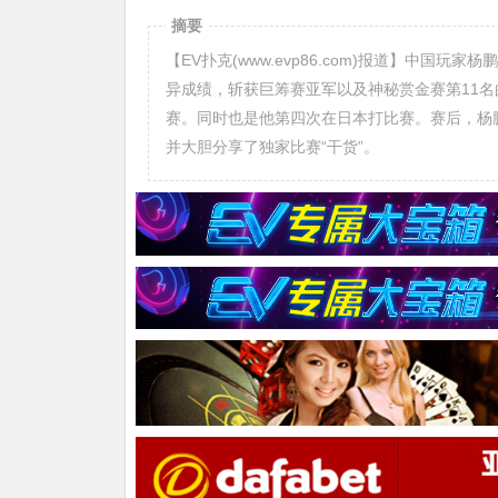
摘要
【EV扑克(www.evp86.com)报道】中国玩家杨鹏
异成绩，斩获巨筹赛亚军以及神秘赏金赛第11名
赛。同时也是他第四次在日本打比赛。赛后，杨
并大胆分享了独家比赛“干货”。