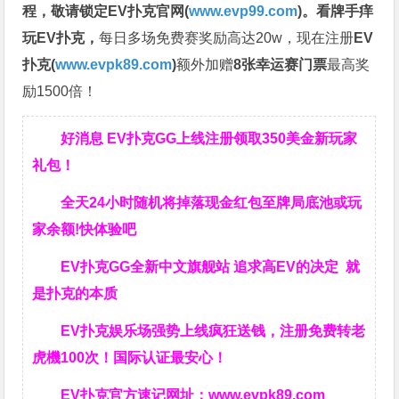
程，
敬请锁定EV扑克官网(
www.evp99.com
)。
看牌手痒
玩EV扑克，
每日多场免费赛奖励高达20w，现在注册
EV
扑克(
www.evpk89.com
)
额外加赠
8张幸运赛门票
最高奖
励1500倍！
好消息 EV扑克GG上线注册领取350美金新玩家
礼包！
全天24小时随机将掉落现金红包至牌局底池或玩
家余额!快体验吧
EV扑克GG
全新中文旗舰站
追求高EV
的决定
就
是扑克的本质
EV扑克娱乐场强势上线疯狂送钱，注册免费转老
虎機100次！国际认证最安心！
EV扑克官方速记网址：
www.evpk89.com