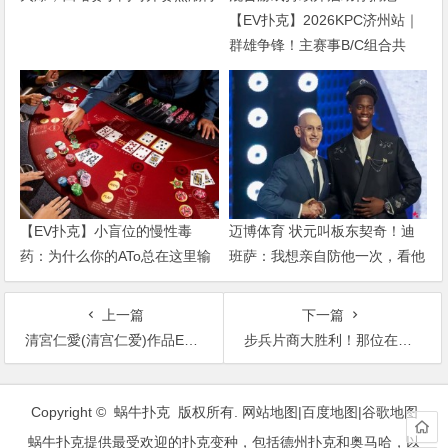
起
【EV扑克】2026KPC济州站｜
群雄争锋！主赛事B/C组合共
407人次参赛52人晋级，张达森/
赵洪军分别登顶小组CL，多场
混合游戏持续开启助你摘冠！
【EV扑克】小盲位的慢性毒
迈博体育 状元叫板东契奇！迪
药：为什么你的ATo总在这里输
班萨：我想亲自防他一次，看他
钱？
是不是真的那么慢
上一篇
下一篇
清宮仁愛(清宫仁爱)作品EBWH-183发布！J奶正妹写真偶像被爆出轨丑闻！公司火大把她卖掉惨被轮奸【EV扑克下载】
步兵片商大胜利！那位在加勒比下马的さくらみな是⋯【EV扑克下载】
文
章
Copyright © 蜗牛扑克 版权所有.
网站地图
|
百度地图
|
谷歌地图
导
蜗牛扑克提供最受欢迎的扑克变种，包括德州扑克和奥马哈，以