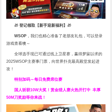
🎁
登记领取【新手迎新福利】
🎁
WSOP
，我们也精心准备了老朋友礼包，可以登录
游戏查看噢～
全球选手现已可通过线上卫星赛，赢得梦寐以求的
2025WSOP主赛事门票，向世界扑克最高殿堂发起进
攻！
特别加码～每日免费席位赛
国人斩获
10W
大奖！
赏金猎人赛火热开打中 丰厚
50M刀奖励等你来战！