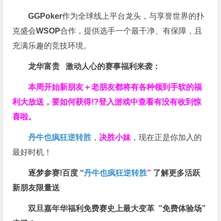
GGPoker
作为全球线上平台龙头，与享誉世界的扑
克盛会
WSOP
合作，提供选手一个最干净、有保障，且
充满乐趣的竞技环境。
龙华富贵 激动人心的赛事福利来袭：
本周开始新朋友＋老朋友都将有各种领到手软的福
利大放送，要如何获得!?登入游戏中查看有没有收到惊
喜啦。
丹牛也疯狂逆转胜
，
决胜小妹
，现在正是你加入的
最好时机！
逐梦参赛!百度 “
丹牛也疯狂逆转胜
”
了解更多
活跃
新朋友限量送
双旦嘉年华福利
免费赛史上最大变革
”免费体验场”