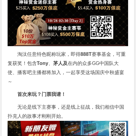
淘汰任意特色昵称玩家，即得
888T
赛事基金，可重
复获奖！包含
Tony
、
茅人及
在内的众多
GG
中国队大
使、播客吧主播都将加入，一起享受这场国庆中秋盛宴
～
首次来玩？门票我请！
无论是线下主赛事，还是线上征战，我们相信中国
扑克人的故事才刚刚开始。