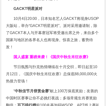
GACKT明星派对
10月4日20:00，日本知名艺人GACKT将现身USOP
大阪站，举办“GACKT明星派对”。派对采用邀请制，除
了GACKT本人与开幕赛冠军将受邀出席之外，来自多个
国家与地区的各界名人也将现身。惊喜之旅，蓄势待
发！
国人盛宴 重磅来袭！
《国庆中秋生肖狂欢赛》
节日氛围与扑克热情继续在十月交织，即日起至
10
月
12
日，《国庆中秋生肖狂欢赛》总保底
88,000,000
火
热接力登场！
“
中秋佳节月饼赏金赛
”献上100万保底奖励；友善的
中国时区赛事让你不必挑灯夜战
；
多场常规生肖赛奖励
翻倍；
百万排行榜
前
100
名再加码
WSOP
、
APT
线上赛礼