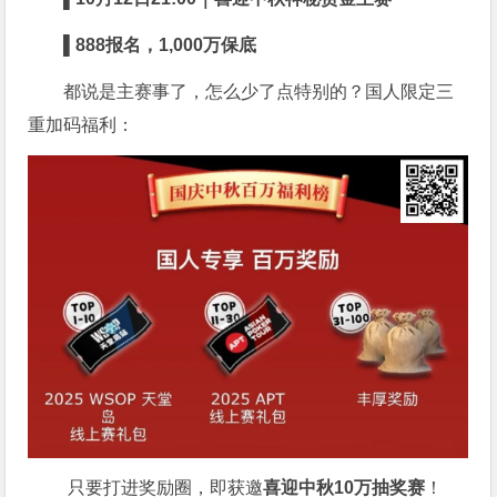
▌
888
报名，
1,000
万保底
都说是主赛事了，怎么少了点特别的？国人限定三
重加码福利：
只要打进奖励圈，即获邀
喜迎中秋
10
万
抽奖赛
！