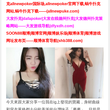
克allnewpoker国际场,allnewpoker官网下载,蜗牛扑克
网站,蜗牛扑克下载——(allnewpuke.com)
大发扑克|dafapoker|大发在线德州扑克|大发德州扑克策
略网站——大发游戏导航(dfyxdh.com)
SOON88顺博|顺博官网|顺博娱乐场|顺博体育|顺博游戏
网址发布页——顺博体育导航(shb388.com)
今天來跟大家分享一位我在ig上發現的寶藏，身材曲線
和穿衣風格都十分歐美派的台灣妹子「麥麥」，目前是