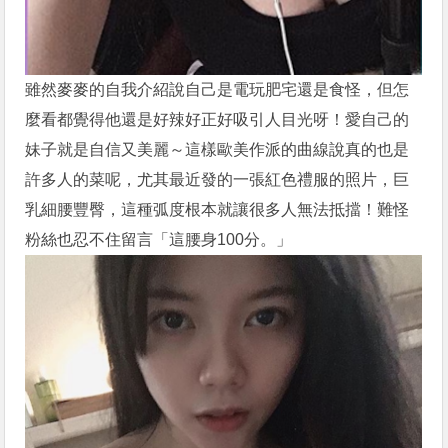
雖然麥麥的自我介紹說自己是電玩肥宅還是食怪，但怎
麼看都覺得他還是好辣好正好吸引人目光呀！愛自己的
妹子就是自信又美麗～這樣歐美作派的曲線說真的也是
許多人的菜呢，尤其最近發的一張紅色禮服的照片，巨
乳細腰豐臀，這種弧度根本就讓很多人無法抵擋！難怪
粉絲也忍不住留言「這腰身100分。」