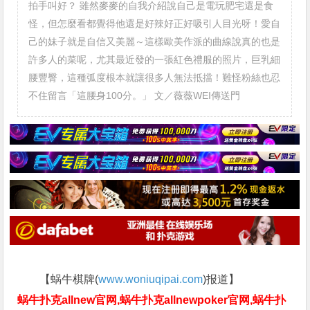
拍手叫好？ 雖然麥麥的自我介紹說自己是電玩肥宅還是食
怪，但怎麼看都覺得他還是好辣好正好吸引人目光呀！愛自
己的妹子就是自信又美麗～這樣歐美作派的曲線說真的也是
許多人的菜呢，尤其最近發的一張紅色禮服的照片，巨乳細
腰豐臀，這種弧度根本就讓很多人無法抵擋！難怪粉絲也忍
不住留言「這腰身100分。」 文／薇薇WEI傳送門
【蜗牛棋牌(
www.woniuqipai.com
)报道】
蜗牛扑克allnew官网,蜗牛扑克allnewpoker官网,蜗牛扑