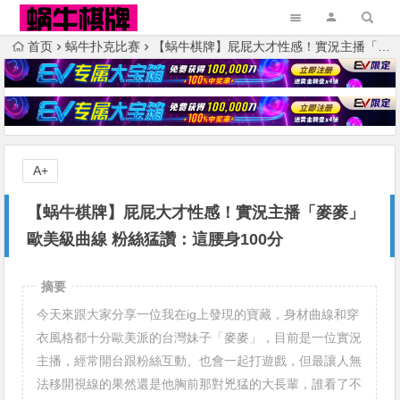
首页
蜗牛扑克比赛
【蜗牛棋牌】屁屁大才性感！實況主播「麥麥」歐美級曲線 粉絲猛讚：這腰身100分
A+
【蜗牛棋牌】屁屁大才性感！實況主播「麥麥」
歐美級曲線 粉絲猛讚：這腰身100分
摘要
今天來跟大家分享一位我在ig上發現的寶藏，身材曲線和穿
衣風格都十分歐美派的台灣妹子「麥麥」，目前是一位實況
主播，經常開台跟粉絲互動、也會一起打遊戲，但最讓人無
法移開視線的果然還是他胸前那對兇猛的大長輩，誰看了不