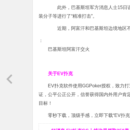
此外，巴基斯坦军方消息人士15日说
装分子等进行了“精准打击”。
近期，阿富汗和巴基斯坦边境地区不
：
巴基斯坦阿富汗交火
关于EV扑克
EV扑克软件使用GGPoker授权，致
证，公平公正公开，信誉获得国内外用户肯
目标！
零秒下载，顶级手感，立即下载“EV扑克”