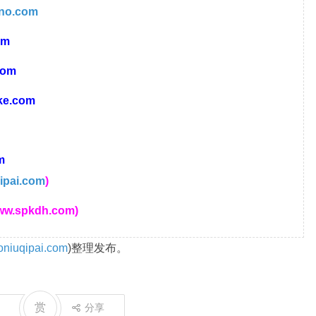
ino.com
om
com
ke.com
m
ipai.com
)
w.spkdh.com)
niuqipai.com
)整理发布。
赏
分享