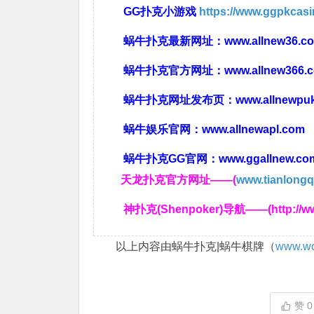
GG扑克小游戏
https://www.ggpkcas
蜗牛扑克最新网址：
www.allnew36.c
蜗牛扑克官方网址：
www.allnew366.
蜗牛扑克网址发布页：
www.allnewpu
蜗牛娱乐官网：
www.allnewapl.com
蜗牛扑克GG官网：
www.ggallnew.co
天龙扑克官方网址——(
www.tianlongq
神扑克(Shenpoker)导航——(http://ww
以上内容由蜗牛扑克|蜗牛棋牌（
www.wo
赞
0