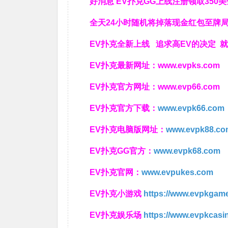
好消息 EV扑克GG上线注册领取350
全天24小时随机将掉落现金红包至牌
EV扑克全新上线 追求高EV
的决定
就
EV扑克最新网址：
www.evpks.com
EV扑克官方网址：
www.evp66.com
EV扑克官方下载：
www.evpk66.com
EV扑克电脑版网址：
www.evpk88.co
EV扑克GG官方：
www.evpk68.com
EV扑克官网：
www.evpukes.com
EV扑克小游戏
https://www.evpkgam
EV扑克娱乐场
https://www.evpkcas