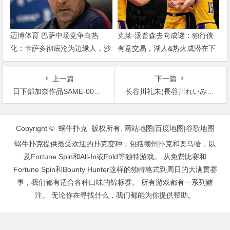
迈博体育 巴萨中场竞争白热
克莱·汤普森去向成谜：独行侠
化：卡萨多彻底沦为边缘人，沙
有意交易，湖人&热火成潜在下
特高薪邀约引发去留两难
家，大发体育助力你的致富之
路！
上一篇
下一篇
日下部加奈作品SAME-007发布！刚新婚女教师遭问题学生设计轮奸课桌椅上小穴精液满盈【EV扑克下载】
长谷川礼未(長谷川れいみ)出道作品番号及封面，长谷川礼未个人简介【EV扑克下载】
文
章
Copyright © 蜗牛扑克 版权所有.
网站地图
|
百度地图
|
谷歌地图
导
蜗牛扑克提供最受欢迎的扑克变种，包括德州扑克和奥马哈，以
航
及Fortune Spin和All-In或Fold等独特游戏。 从免费比赛和
Fortune Spin和Bounty Hunter这样的独特格式到周日的大满贯赛
事，我们都有适合各种口味的锦标赛。 所有游戏都有一系列赌
注。 无论你在寻找什么，我们都能为你提供帮助。