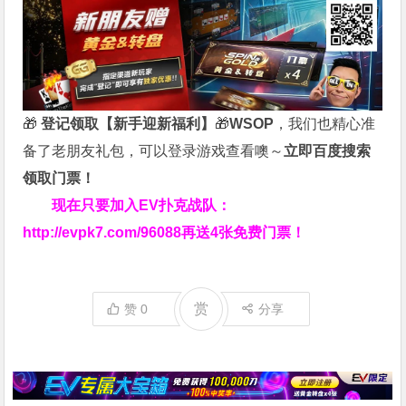
🎁
登记领取【新手迎新福利】
🎁
WSOP
，我们也精心准
备了老朋友礼包，可以登录游戏查看噢～
立即百度搜索
领取门票！
现在只要加入EV扑克战队：
http://evpk7.com/96088
再送4张免费门票！
赏
赞
0
分享