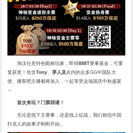
淘汰任意特色昵称玩家，即得
888T
赛事基金，可重
复获奖！包含
Tony
、
茅人及
在内的众多
GG
中国队大
使、播客吧主播都将加入，一起享受这场国庆中秋盛宴
～
首次来玩？门票我请！
无论是线下主赛事，还是线上征战，我们相信中国
扑克人的故事才刚刚开始。