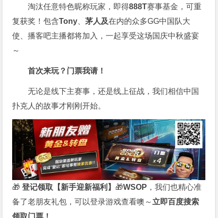
淘汰任意特色昵称玩家，即得
888T
赛事基金，可重
复获奖！包含
Tony
、
茅人及
在内的众多
GG
中国队大
使、播客吧主播都将加入，一起享受这场国庆中秋盛宴
～
首次来玩？门票我请！
无论是线下主赛事，还是线上征战，我们相信中国
扑克人的故事才刚刚开始。
🎁
登记领取【新手迎新福利】
🎁
WSOP
，我们也精心准
备了老朋友礼包，可以登录游戏查看噢～
立即百度搜索
领取门票！