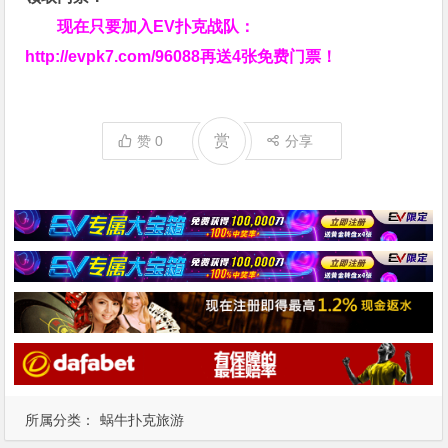
现在只要加入EV扑克战队：
http://evpk7.com/96088
再送4张免费门票！
赏
赞
0
分享
所属分类：
蜗牛扑克旅游