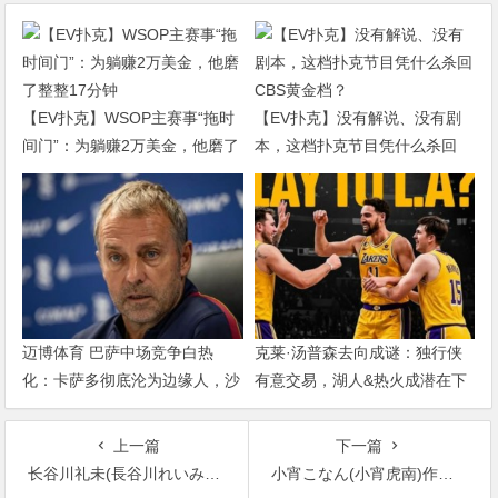
【EV扑克】WSOP主赛事“拖时
【EV扑克】没有解说、没有剧
间门”：为躺赚2万美金，他磨了
本，这档扑克节目凭什么杀回
整整17分钟
CBS黄金档？
迈博体育 巴萨中场竞争白热
克莱·汤普森去向成谜：独行侠
化：卡萨多彻底沦为边缘人，沙
有意交易，湖人&热火成潜在下
特高薪邀约引发去留两难
家，大发体育助力你的致富之
路！
上一篇
下一篇
长谷川礼未(長谷川れいみ)出道作品番号及封面，长谷川礼未个人简介【EV扑克下载】
小宵こなん(小宵虎南)作品SSIS-561发布！巨乳女上司跟处男下属出差！喝醉后不小心就帮他破处了【EV扑克下载】