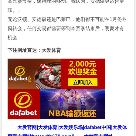
高比赛节奏，保持球的移动。我认为，安德森更适合曼
联。」
无论沃顿、安德森还是巴莱巴，他们都不可能在1月份冬
窗转会，任何交易都需要等到本赛季结束后，明夏才有
机会
下注网址直达：
大发体育
大发官网|大发体育|大发娱乐场|dafabet中国|大发体