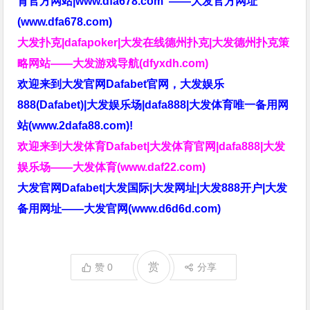
育官方网站|www.dfa678.com”——大发官方网址
(www.dfa678.com)
大发扑克|dafapoker|大发在线德州扑克|大发德州扑克策
略网站——大发游戏导航(dfyxdh.com)
欢迎来到大发官网Dafabet官网，大发娱乐
888(Dafabet)|大发娱乐场|dafa888|大发体育唯一备用网
站(www.2dafa88.com)!
欢迎来到大发体育Dafabet|大发体育官网|dafa888|大发
娱乐场——大发体育(www.daf22.com)
大发官网Dafabet|大发国际|大发网址|大发888开户|大发
备用网址——大发官网(www.d6d6d.com)
赏
赞
0
分享