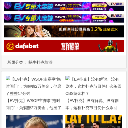
所属分类：
蜗牛扑克旅游
【EV扑克】WSOP主赛事“拖时
【EV扑克】没有解说、没有剧
间门”：为躺赚2万美金，他磨了
本，这档扑克节目凭什么杀回
整整17分钟
CBS黄金档？