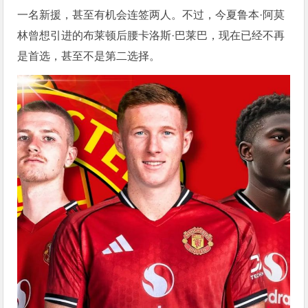
一名新援，甚至有机会连签两人。不过，今夏鲁本·阿莫
林曾想引进的布莱顿后腰卡洛斯·巴莱巴，现在已经不再
是首选，甚至不是第二选择。