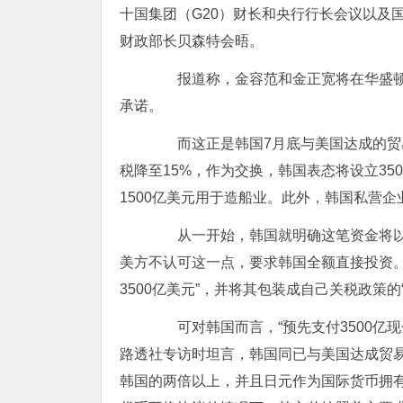
十国集团（G20）财长和央行行长会议以及
财政部长贝森特会晤。
报道称，金容范和金正宽将在华盛顿与
承诺。
而这正是韩国7月底与美国达成的贸易
税降至15%，作为交换，韩国表态将设立3
1500亿美元用于造船业。此外，韩国私营企
从一开始，韩国就明确这笔资金将以
美方不认可这一点，要求韩国全额直接投资
3500亿美元”，并将其包装成自己关税政策的
可对韩国而言，“预先支付3500亿现
路透社专访时坦言，韩国同已与美国达成贸易
韩国的两倍以上，并且日元作为国际货币拥有