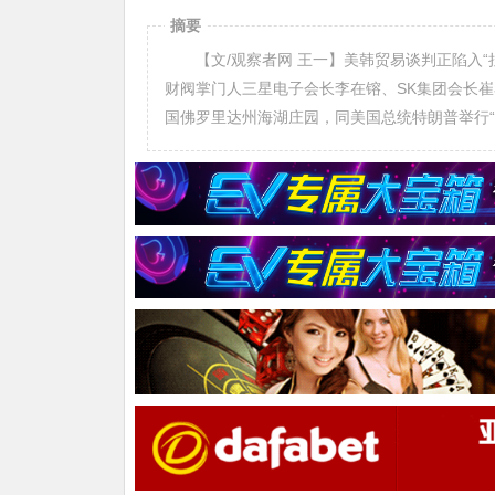
摘要
【文/观察者网 王一】美韩贸易谈判正陷入“拉
财阀掌门人三星电子会长李在镕、SK集团会长
国佛罗里达州海湖庄园，同美国总统特朗普举行“