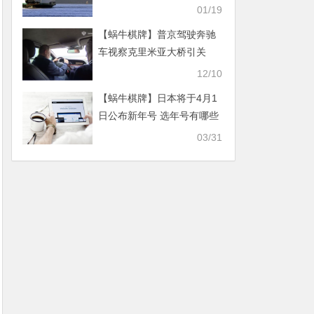
顿州检控
01/19
【蜗牛棋牌】普京驾驶奔驰
车视察克里米亚大桥引关
注，克宫回应
12/10
【蜗牛棋牌】日本将于4月1
日公布新年号 选年号有哪些
要求？
03/31