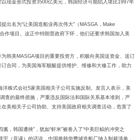
现金形式投资3500亿美元，韩国经济可能陷入堪比1997年
名为“让美国造船业再次伟大”（MASGA，Make
 Again）的造船合作项目。这正中特朗普政府下怀，他们还要求韩国加入美
韩美MASGA项目的重要投资方，积极向美国送资金、送订
签订合同，为美国海军舰艇提供维护、维修和大修工作，助力
海洋株式会社5家美国相关子公司实施反制。发言人表示，美
1调查的最终措施，严重违反国际法和国际关系基本准则，严
社在美相关子公司协助、支持美国政府相关调查活动，危害了
，韩国遭殃”，犹如“虾米”被卷入了“中美巨鲸的冲突之
朱载宇（音译）的话说，中国将韩华费城造船厂纳入制裁清单，