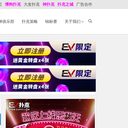
页
博狗扑克
大发扑克
神扑克
扑克之城
广告合作
神俱乐部
扑克策略
锦标赛
关于我们