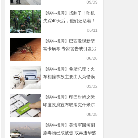
控政策
09/09
【蜗牛棋牌】找到了！坠机
失踪40天后，他们还活着！
最小的仅11个月
06/11
【蜗牛棋牌】巴西发现新型
寨卡病毒 专家警告或引发另
一场疫情
06/26
【蜗牛棋牌】希腊总理：火
车相撞事故主要由人为错误
导致
03/02
【蜗牛棋牌】印巴对峙之际
印度政府宣布取消克什米尔
特殊地位
08/05
【蜗牛棋牌】美海军因倾倒
剧毒物已成被告 或再遭华盛