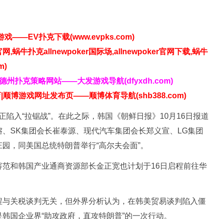
】
——EV扑克下载(www.evpks.com)
官网,蜗牛扑克allnewpoker国际场,allnewpoker官网下载,蜗牛
m)
发德州扑克策略网站——大发游戏导航(dfyxdh.com)
|顺博游戏网址发布页——顺博体育导航(shb388.com)
陷入“拉锯战”。在此之际，韩国《朝鲜日报》10月16日报道
、SK集团会长崔泰源、现代汽车集团会长郑义宣、LG集团
园，同美国总统特朗普举行“高尔夫会面”。
和韩国产业通商资源部长金正宽也计划于16日启程前往华
与关税谈判无关，但外界分析认为，在韩美贸易谈判陷入僵
韩国企业界“助攻政府，直攻特朗普”的一次行动。