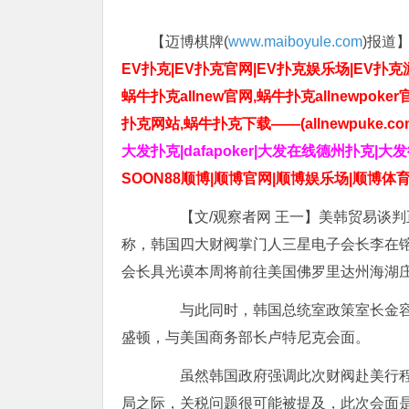
【迈博棋牌(
www.maiboyule.com
)报道
EV扑克|EV扑克官网|EV扑克娱乐场|EV扑克游戏
蜗牛扑克allnew官网,蜗牛扑克allnewpoker
扑克网站,蜗牛扑克下载——(allnewpuke.co
大发扑克|dafapoker|大发在线德州扑克|大
SOON88顺博|顺博官网|顺博娱乐场|顺博体育
【文/观察者网 王一】美韩贸易谈判正
称，韩国四大财阀掌门人三星电子会长李在镕
会长具光谟本周将前往美国佛罗里达州海湖庄
与此同时，韩国总统室政策室长金容范
盛顿，与美国商务部长卢特尼克会面。
虽然韩国政府强调此次财阀赴美行程
局之际，关税问题很可能被提及，此次会面是