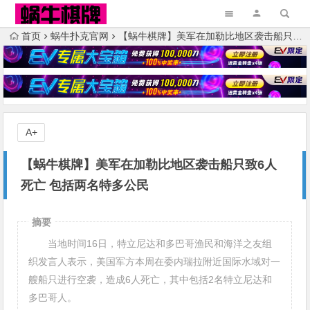
首页
蜗牛扑克官网
【蜗牛棋牌】美军在加勒比地区袭击船只致6人死亡 包括两名特多公民
A+
【蜗牛棋牌】美军在加勒比地区袭击船只致6人
死亡 包括两名特多公民
摘要
当地时间16日，特立尼达和多巴哥渔民和海洋之友组
织发言人表示，美国军方本周在委内瑞拉附近国际水域对一
艘船只进行空袭，造成6人死亡，其中包括2名特立尼达和
多巴哥人。