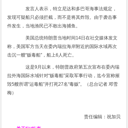
发言人表示，特立尼达和多巴哥海事法规定，
发现可疑船只必须拦截，而不是将其炸毁。由于袭击事
件发生，当地渔民已不敢出海捕鱼。
美国总统特朗普当地时间14日在社交媒体发文
称，美国军方当天在委内瑞拉海岸附近的国际水域再次
击沉一艘“贩毒船”，船上6人死亡。
这是9月以来，特朗普政府第五次宣布在委内瑞
拉外海国际水域针对“贩毒船”采取军事行动，迄今宣称摧
毁5艘所谓“运毒船”并打死27名“毒贩”。（总台记者 邓雪
梅）
责任编辑：祝加贝