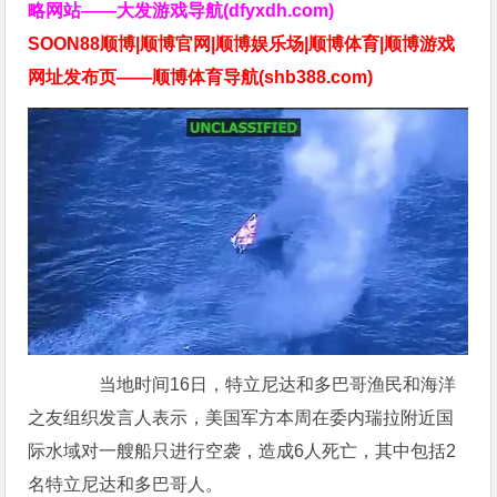
略网站——大发游戏导航(dfyxdh.com)
SOON88顺博|顺博官网|顺博娱乐场|顺博体育|顺博游戏
网址发布页——顺博体育导航(shb388.com)
当地时间16日，特立尼达和多巴哥渔民和海洋
之友组织发言人表示，美国军方本周在委内瑞拉附近国
际水域对一艘船只进行空袭，造成6人死亡，其中包括2
名特立尼达和多巴哥人。