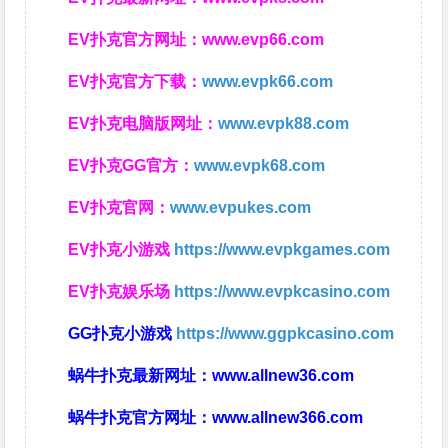
EV扑克官方网址：
www.evp66.com
EV扑克官方下载：
www.evpk66.com
EV扑克电脑版网址：
www.evpk88.com
EV扑克GG官方：
www.evpk68.com
EV扑克官网：
www.evpukes.com
EV扑克小游戏
https://www.evpkgames.com
EV扑克娱乐场
https://www.evpkcasino.com
GG扑克小游戏
https://www.ggpkcasino.com
蜗牛扑克最新网址：
www.allnew36.com
蜗牛扑克官方网址：
www.allnew366.com