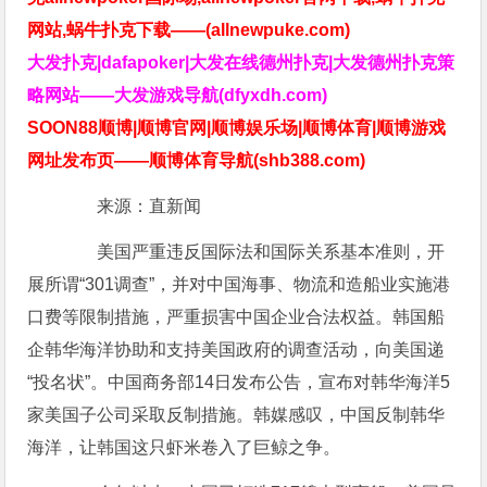
网站,蜗牛扑克下载——(allnewpuke.com)
大发扑克|dafapoker|大发在线德州扑克|大发德州扑克策
略网站——大发游戏导航(dfyxdh.com)
SOON88顺博|顺博官网|顺博娱乐场|顺博体育|顺博游戏
网址发布页——顺博体育导航(shb388.com)
来源：直新闻
美国严重违反国际法和国际关系基本准则，开
展所谓“301调查”，并对中国海事、物流和造船业实施港
口费等限制措施，严重损害中国企业合法权益。韩国船
企韩华海洋协助和支持美国政府的调查活动，向美国递
“投名状”。中国商务部14日发布公告，宣布对韩华海洋5
家美国子公司采取反制措施。韩媒感叹，中国反制韩华
海洋，让韩国这只虾米卷入了巨鲸之争。