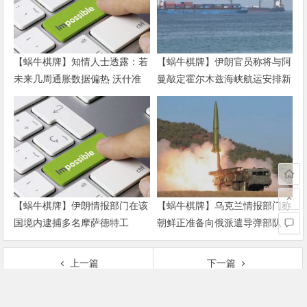
【蜗牛棋牌】知情人士透露：若
【蜗牛棋牌】伊朗官员称将与阿
未来几周通胀数据偏热 沃什准
曼敲定霍尔木兹海峡航运安排新
备好加息
协议
【蜗牛棋牌】伊朗情报部门在该
【蜗牛棋牌】乌克兰情报部门称
国境内逮捕多名摩萨德特工
朝鲜正准备向俄派遣导弹部队
上一篇
下一篇
【蜗牛棋牌】菲律宾群岛地区发生6.0级地震，震源深度20千米
【蜗牛棋牌】普京三板斧，轻松搞定特朗普