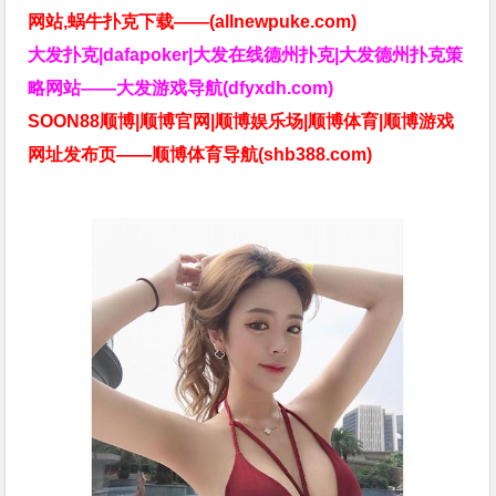
网站,蜗牛扑克下载——(allnewpuke.com)
大发扑克|dafapoker|大发在线德州扑克|大发德州扑克策
略网站——大发游戏导航(dfyxdh.com)
SOON88顺博|顺博官网|顺博娱乐场|顺博体育|顺博游戏
网址发布页——顺博体育导航(shb388.com)