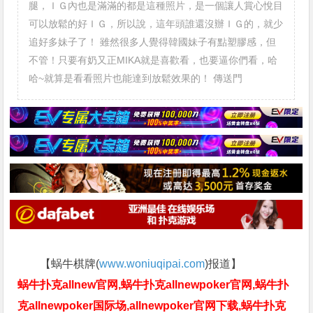
腿，ＩＧ內也是滿滿的都是這種照片，是一個讓人賞心悅目
可以放鬆的好ＩＧ，所以說，這年頭誰還沒辦ＩＧ的，就少
追好多妹子了！ 雖然很多人覺得韓國妹子有點塑膠感，但
不管！只要有奶又正MIKA就是喜歡看，也要逼你們看，哈
哈~就算是看看照片也能達到放鬆效果的！ 傳送門
【蜗牛棋牌(
www.woniuqipai.com
)报道】
蜗牛扑克allnew官网,蜗牛扑克allnewpoker官网,蜗牛扑
克allnewpoker国际场,allnewpoker官网下载,蜗牛扑克