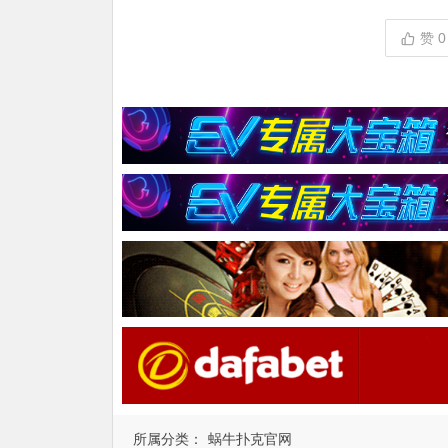
赞
0
所属分类：
蜗牛扑克官网