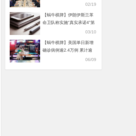
封锁
02/19
【蜗牛棋牌】伊朗伊斯兰革
命卫队称实施“真实承诺4”第
32轮打击行动
03/10
【蜗牛棋牌】美国单日新增
确诊病例逾2.4万例 累计逾
195万例
06/09