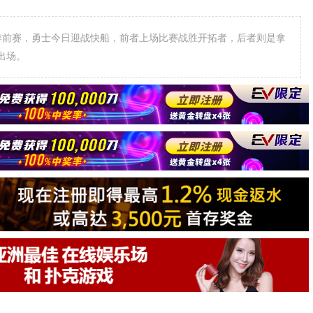
季前赛，勇士今日迎战快船，前者上场比赛战胜开拓者，后者则是拿
出场。