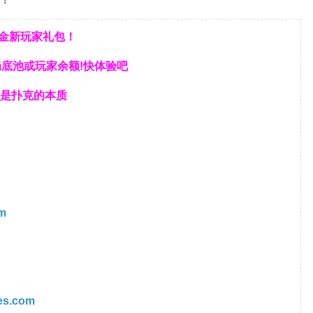
美金新玩家礼包！
局底池或玩家余额!快体验吧
是扑克的本质
m
es.com