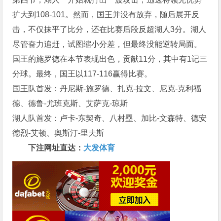
扩大到108-101。然而，国王并没有放弃，随后展开反
击，不仅抹平了比分，还在比赛后段反超湖人3分。湖人
尽管奋力追赶，试图缩小分差，但最终没能逆转局面。
国王的施罗德在本节表现出色，贡献11分，其中有1记三
分球。最终，国王以117-116赢得比赛。
国王队首发：丹尼斯-施罗德、扎克-拉文、尼克-克利福
德、德鲁-尤班克斯、艾萨克-琼斯
湖人队首发：卢卡-东契奇、八村塁、加比-文森特、德安
德烈-艾顿、奥斯汀-里夫斯
下注网址直达：
大发体育