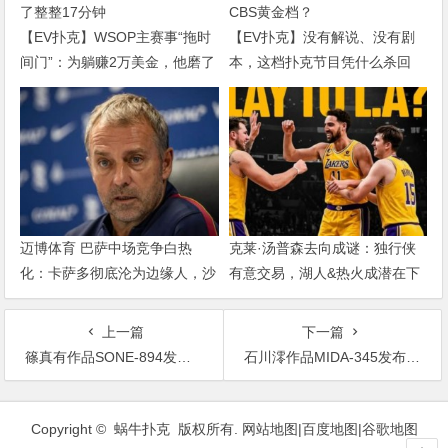
【EV扑克】WSOP主赛事“拖时
【EV扑克】没有解说、没有剧
间门”：为躺赚2万美金，他磨了
本，这档扑克节目凭什么杀回
整整17分钟
CBS黄金档？
迈博体育 巴萨中场竞争白热
克莱·汤普森去向成谜：独行侠
化：卡萨多彻底沦为边缘人，沙
有意交易，湖人&热火成潜在下
特高薪邀约引发去留两难
家，大发体育助力你的致富之
路！
上一篇
下一篇
篠真有作品SONE-894发布！超诱惑J奶！女教师的色情巨乳让人忍不住扑上去【EV扑克下载】
石川澪作品MIDA-345发布！因为超兴奋的！所以她身体的汁液通通给你喝！【EV扑克下载】
文
章
Copyright © 蜗牛扑克 版权所有.
网站地图
|
百度地图
|
谷歌地图