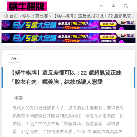
首页
蜗牛扑克比赛
【蜗牛棋牌】這反差很可以！22 歲超氣質正妹「脫衣有肉」曬美胸，純欲感讓人戀愛
A+
【蜗牛棋牌】這反差很可以！22 歲超氣質正妹
「脫衣有肉」曬美胸，純欲感讓人戀愛
摘要
現代人的胃口已經被養大了，漂亮的女生那麼多，非得要有
點與眾不同的特色才能得到更多關注，像是令人驚喜的「反
差感」！照片中的女主角「齋藤愛莉」就是靠著「清純臉
蛋、邪惡身材」而獲得網友喜愛，年僅 22 歲就成為寫真界