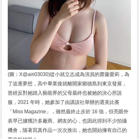
(圖：X@airi03030)從小就立志成為演員的齋藤愛莉，為
了追逐夢想，高中畢業後就離開家鄉德島到東京發展，
曾經反對她踏入藝能界的父母最終也被她的決心所說
服，2021 年時，她參加了由講談社舉辦的選美比賽
「Miss Magazine」，雖然最終止步於 16 強，但亮眼外
表早已擄獲許多廠商、網友的心，也因此得到不少拍攝
機會，隨著寫真作品一次次推出，她也開始擁有自己的