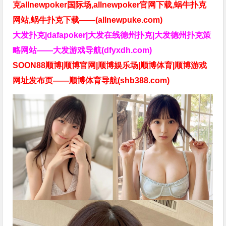
克allnewpoker国际场,allnewpoker官网下载,蜗牛扑克
网站,蜗牛扑克下载——(allnewpuke.com)
大发扑克|dafapoker|大发在线德州扑克|大发德州扑克策
略网站——大发游戏导航(dfyxdh.com)
SOON88顺博|顺博官网|顺博娱乐场|顺博体育|顺博游戏
网址发布页——顺博体育导航(shb388.com)