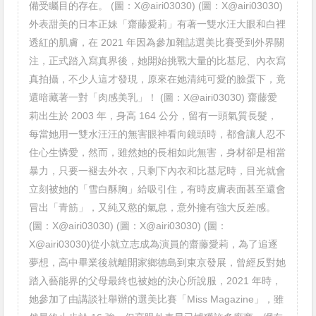
備受矚目的存在。 (圖：X@airi03030) (圖：X@airi03030)
外表甜美的日本正妹「齋藤愛莉」有著一雙水汪大眼和白裡
透紅的肌膚，在 2021 年因為參加雜誌選美比賽受到外界關
注，正式踏入寫真界後，她開始挑戰大量的比基尼、內衣寫
真拍攝，不少人這才發現，原來在她清純可愛的臉蛋下，竟
還暗藏著一對「肉感美乳」！ (圖：X@airi03030) 齋藤愛
莉出生於 2003 年，身高 164 公分，留有一頭氣質長髮，
每當她用一雙水汪汪的無害眼神看向鏡頭時，都會讓人忍不
住心生憐愛，然而，雖然她的長相如此無害，身材卻是相當
暴力，只要一褪去外衣，只剩下內衣和比基尼時，目光就會
立刻被她的「雪白酥胸」給吸引住，有時皮膚表面甚至還會
冒出「青筋」，又純又慾的氣息，意外擁有強大反差感。
(圖：X@airi03030) (圖：X@airi03030) (圖：
X@airi03030)從小就立志成為演員的齋藤愛莉，為了追逐
夢想，高中畢業後就離開家鄉德島到東京發展，曾經反對她
踏入藝能界的父母最終也被她的決心所說服，2021 年時，
她參加了由講談社舉辦的選美比賽「Miss Magazine」，雖