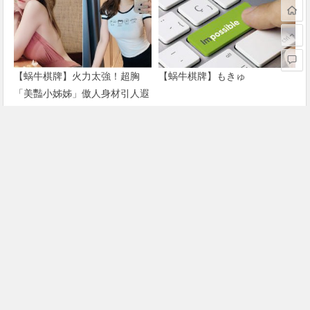
【蜗牛棋牌】火力太強！超胸
【蜗牛棋牌】もきゅ
「美豔小姊姊」傲人身材引人遐
想 一身兇猛戰袍直接辣到噴火
【蜗牛棋牌】哪來這麼火辣的師
【蜗牛棋牌】水嫩櫻花妹「もき
傅！「比基尼正妹」Kiki 謝立琪
ゅ」微笑露八重齒超卡哇伊 胸
體驗日料店長 低胸洋裝登場讓
前全集中「乳之呼吸」戰鬥力破
人難專…
表
上一篇
下一篇
【蜗牛棋牌】先吃草莓再吃你！把胸部當容器放草莓，看起來又香又甜，真的受不了就直接開動了！
【蜗牛棋牌】長腿姊姊「愛吃鬼Hani」化身性感空姐，「細腰美腳」帶粉絲一起飛！