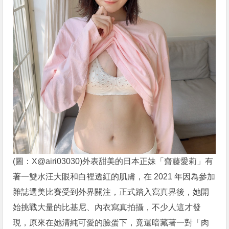
(圖：X@airi03030)外表甜美的日本正妹「齋藤愛莉」有
著一雙水汪大眼和白裡透紅的肌膚，在 2021 年因為參加
雜誌選美比賽受到外界關注，正式踏入寫真界後，她開
始挑戰大量的比基尼、內衣寫真拍攝，不少人這才發
現，原來在她清純可愛的臉蛋下，竟還暗藏著一對「肉