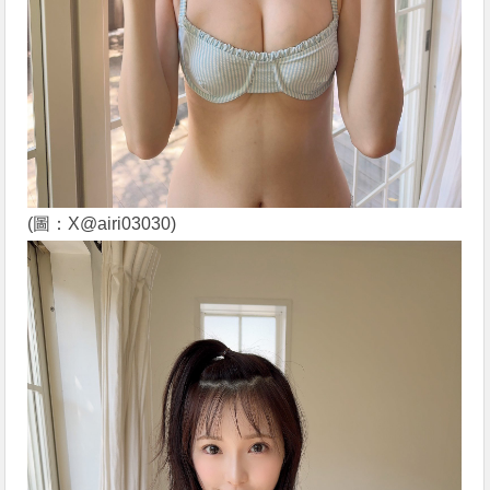
(圖：X@airi03030)