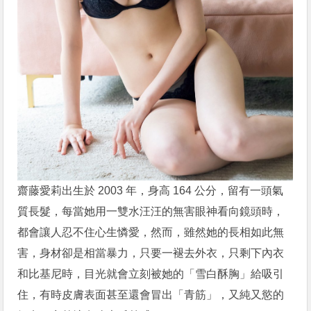
齋藤愛莉出生於 2003 年，身高 164 公分，留有一頭氣
質長髮，每當她用一雙水汪汪的無害眼神看向鏡頭時，
都會讓人忍不住心生憐愛，然而，雖然她的長相如此無
害，身材卻是相當暴力，只要一褪去外衣，只剩下內衣
和比基尼時，目光就會立刻被她的「雪白酥胸」給吸引
住，有時皮膚表面甚至還會冒出「青筋」，又純又慾的