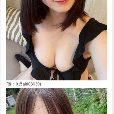
(圖：X@airi03030)