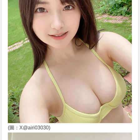
(圖：X@airi03030)