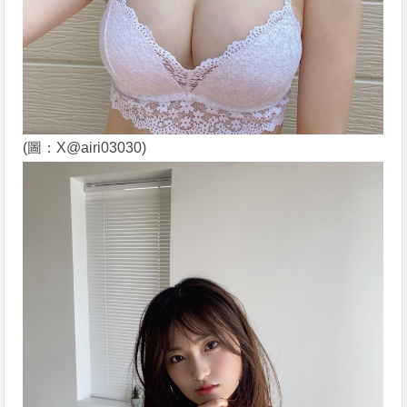
(圖：X@airi03030)