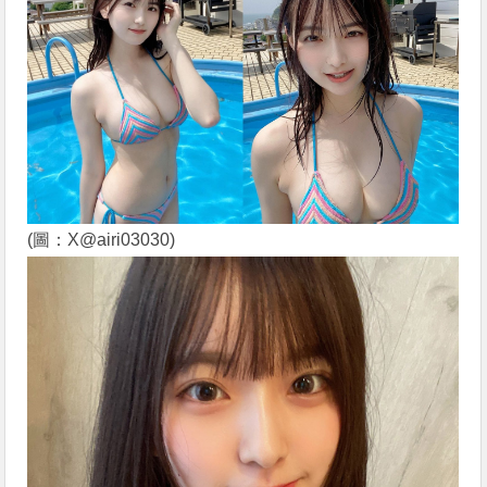
(圖：X@airi03030)