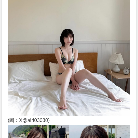
(圖：X@airi03030)