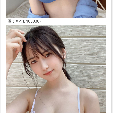
(圖：X@airi03030)