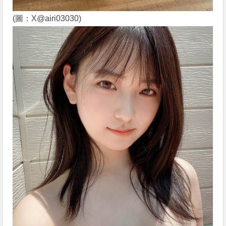
(圖：X@airi03030)