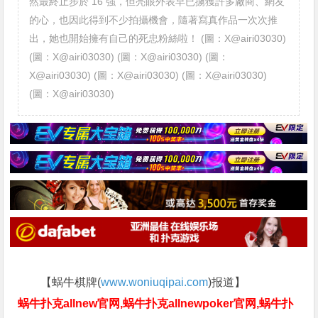
然最終止步於 16 強，但亮眼外表早已擄獲許多廠商、網友
的心，也因此得到不少拍攝機會，隨著寫真作品一次次推
出，她也開始擁有自己的死忠粉絲啦！ (圖：X@airi03030)
(圖：X@airi03030) (圖：X@airi03030) (圖：
X@airi03030) (圖：X@airi03030) (圖：X@airi03030)
(圖：X@airi03030)
【蜗牛棋牌(
www.woniuqipai.com
)报道】
蜗牛扑克allnew官网,蜗牛扑克allnewpoker官网,蜗牛扑