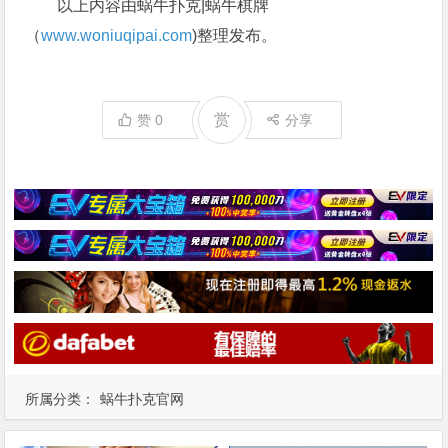
以上内容由蜗牛扑克|蜗牛棋牌
（
www.woniuqipai.com
)整理发布。
赏
赞
0
分享
所属分类：
蜗牛扑克官网