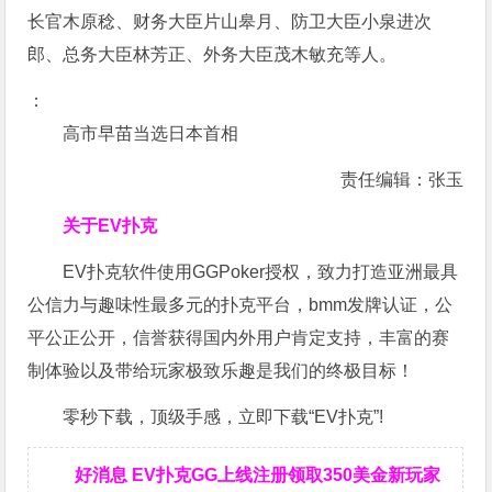
长官木原稔、财务大臣片山皋月、防卫大臣小泉进次
郎、总务大臣林芳正、外务大臣茂木敏充等人。
：
高市早苗当选日本首相
责任编辑：张玉
关于EV扑克
EV扑克软件使用GGPoker授权，致力打造亚洲最具
公信力与趣味性最多元的扑克平台，bmm发牌认证，公
平公正公开，信誉获得国内外用户肯定支持，丰富的赛
制体验以及带给玩家极致乐趣是我们的终极目标！
零秒下载，顶级手感，立即下载“EV扑克”!
好消息 EV扑克GG上线注册领取350美金新玩家