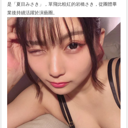
是「夏目みさき」，單飛比較紅的岩橋さき，從團體畢
業後持續活躍於演藝圈。