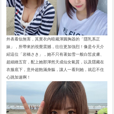
外表看似無害，其實衣內暗藏渾圓胸器的「隱乳系正
妹」，所帶來的視覺震撼，往往更加強烈！像是今天介
紹這位「岩橋さき」，她不只有著如雪一般白皙皮膚、
超細緻五官，配上她那渾然天成仙女氣質，以及隱藏在
衣服底下，意外超飽滿身軀，讓人一看到她，就忍不住
心跳加速啊！