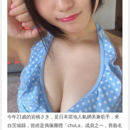
今年21歲的岩橋さき，是日本當地人氣網美兼歌手，來
自茨城縣，曾經是偶像團體「chuLa」成員之一，舊藝名