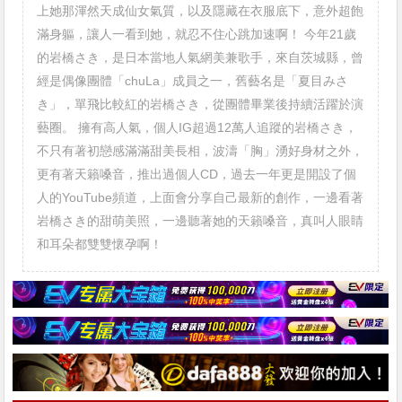
上她那渾然天成仙女氣質，以及隱藏在衣服底下，意外超飽
滿身軀，讓人一看到她，就忍不住心跳加速啊！ 今年21歲
的岩橋さき，是日本當地人氣網美兼歌手，來自茨城縣，曾
經是偶像團體「chuLa」成員之一，舊藝名是「夏目みさ
き」，單飛比較紅的岩橋さき，從團體畢業後持續活躍於演
藝圈。 擁有高人氣，個人IG超過12萬人追蹤的岩橋さき，
不只有著初戀感滿滿甜美長相，波濤「胸」湧好身材之外，
更有著天籟嗓音，推出過個人CD，過去一年更是開設了個
人的YouTube頻道，上面會分享自己最新的創作，一邊看著
岩橋さき的甜萌美照，一邊聽著她的天籟嗓音，真叫人眼睛
和耳朵都雙雙懷孕啊！