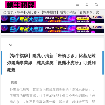
首页
蜗牛扑克比赛
【蜗牛棋牌】隱乳小清新「岩橋さき」比基尼辣炸飽滿事業線 純真燦笑「微露小虎牙」可愛到犯規
A+
【蜗牛棋牌】隱乳小清新「岩橋さき」比基尼辣
炸飽滿事業線 純真燦笑「微露小虎牙」可愛到
犯規
摘要
外表看似無害，其實衣內暗藏渾圓胸器的「隱乳系正妹」，
所帶來的視覺震撼，往往更加強烈！像是今天介紹這位「岩
橋さき」，她不只有著如雪一般白皙皮膚、超細緻五官，配