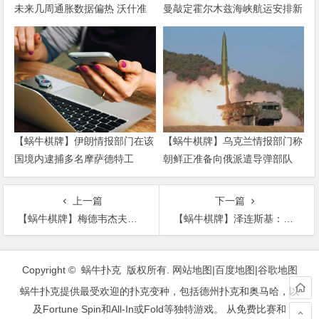
未来几周通胀数据偏热 沃什准
曼敲定霍尔木兹海峡航运安排新
备好加息
协议
【蜗牛棋牌】伊朗情报部门在该
【蜗牛棋牌】乌克兰情报部门称
国境内逮捕多名摩萨德特工
朝鲜正准备向俄派遣导弹部队
上一篇
下一篇
【蜗牛棋牌】梅德韦杰夫：美国是我们的敌人，特朗普已踏上对俄战争之路
【蜗牛棋牌】泽连斯基：与俄罗斯进行任何形式领土交换都“不可接受”
文
章
Copyright © 蜗牛扑克 版权所有.
网站地图
|
百度地图
|
谷歌地图
导
蜗牛扑克提供最受欢迎的扑克变种，包括德州扑克和奥马哈，以
航
及Fortune Spin和All-In或Fold等独特游戏。 从免费比赛和