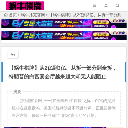
首页
蜗牛扑克官网
【蜗牛棋牌】从2亿到3亿、从拆一部分到全拆，特朗普的白宫宴会厅越来越大却无人能阻止
A+
【蜗牛棋牌】从2亿到3亿、从拆一部分到全拆，
特朗普的白宫宴会厅越来越大却无人能阻止
摘要
[文/观察者网 王一]在美国政府“停摆”之际，白宫的挖掘
机却在昼夜轰鸣。美国总统特朗普不顾反对声，正推进拆除
白宫东翼、修建一座号称“世界级”宴会厅的计划。