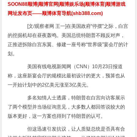
SOON88顺博|顺博官网|顺博娱乐场|顺博体育|顺博游戏
网址发布页——顺博体育导航(shb388.com)
[文/观察者网 王一]在美国政府“停摆”之际，白宫
的挖掘机却在昼夜轰鸣。美国总统特朗普不顾反对声，
正推进拆除白宫东翼、修建一座号称“世界级”宴会厅的计
划。
美国有线电视新闻网（CNN）10月23日报道
称，这座新宴会厅的规模比最初设计的更大，预算也从
一开始计划中的2亿美元涨至3亿美元。
多名知情人士透露，特朗普在白宫向访客展示
了两个模型并当场征询意见，大多数人都回答说较大的
版本更好，这一方案也得到了特朗普的认可。
但这迅速引发抗议，让人质疑总统是否具有合