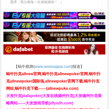
選擇，黑白兩兔一次就能擁有！ （
【蜗牛棋牌(
www.woniuqipai.com
)报道】
蜗牛扑克allnew官网,蜗牛扑克allnewpoker官网,蜗牛扑
克allnewpoker国际场,allnewpoker官网下载,蜗牛扑克
网站,蜗牛扑克下载——(allnewpuke.com)
大发扑克|dafapoker|大发在线德州扑克|大发德州扑克策
略网站——大发游戏导航(dfyxdh.com)