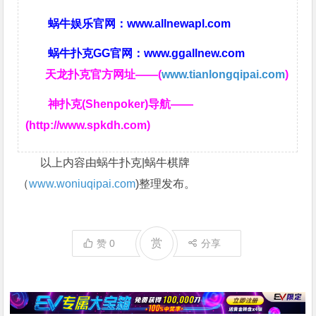
蜗牛娱乐官网：
www.allnewapl.com
蜗牛扑克GG官网：
www.ggallnew.com
天龙扑克官方网址——(
www.tianlongqipai.com
)
神扑克(Shenpoker)导航——
(http://www.spkdh.com)
以上内容由蜗牛扑克|蜗牛棋牌
（
www.woniuqipai.com
)整理发布。
赏
赞
0
分享