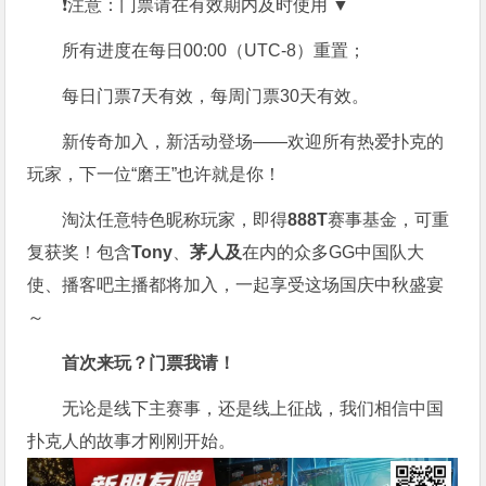
❗注意：门票请在有效期内及时使用 ▼
所有进度在每日00:00（UTC-8）重置；
每日门票7天有效，每周门票30天有效。
新传奇加入，新活动登场——欢迎所有热爱扑克的
玩家，下一位“磨王”也许就是你！
淘汰任意特色昵称玩家，即得
888T
赛事基金，可重
复获奖！包含
Tony
、
茅人及
在内的众多
GG
中国队大
使、播客吧主播都将加入，一起享受这场国庆中秋盛宴
～
首次来玩？门票我请！
无论是线下主赛事，还是线上征战，我们相信中国
扑克人的故事才刚刚开始。