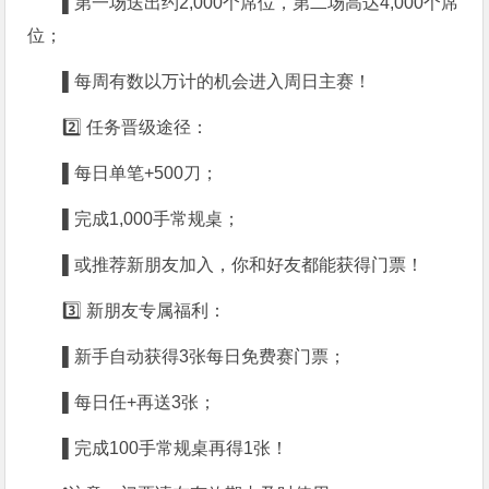
▌
第一场送出约2,000个席位，第二场高达4,000个席
位
；
▌
每周有数以万计的机会进入周日主赛！
2️⃣ 任务晋级途径：
▌
每日单笔+500刀
；
▌
完成1,000手常规桌
；
▌
或推荐新朋友加入，你和好友都能获得门票！
3️⃣ 新朋友专属福利：
▌
新手自动获得3张每日免费赛门票
；
▌
每日任+再送3张
；
▌
完成100手常规桌再得1张！