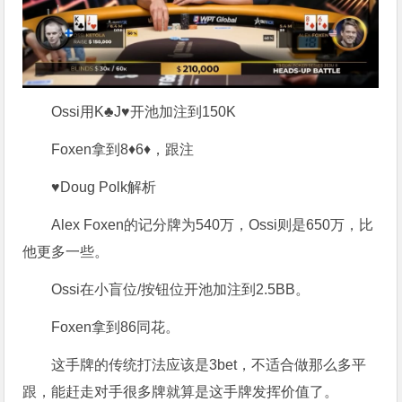
Ossi用K♣J♥开池加注到150K
Foxen拿到8♦6♦，跟注
♥Doug Polk解析
Alex Foxen的记分牌为540万，Ossi则是650万，比
他更多一些。
Ossi在小盲位/按钮位开池加注到2.5BB。
Foxen拿到86同花。
这手牌的传统打法应该是3bet，不适合做那么多平
跟，能赶走对手很多牌就算是这手牌发挥价值了。