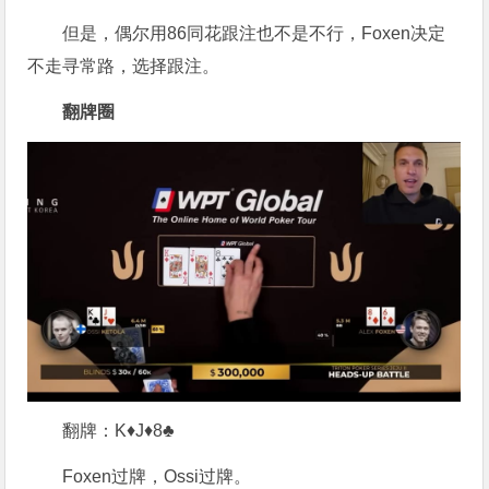
但是，偶尔用86同花跟注也不是不行，Foxen决定
不走寻常路，选择跟注。
翻牌圈
翻牌：K♦J♦8♣
Foxen过牌，Ossi过牌。