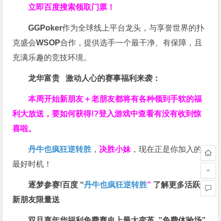
立即百度搜索领取门票！
GGPoker
作为全球线上平台龙头，与享誉世界的扑
克盛会
WSOP
合作，提供选手一个最干净、有保障，且
充满乐趣的竞技环境。
龙华富贵 激动人心的赛事福利来袭：
本周开始新朋友＋老朋友都将有各种领到手软的福
利大放送，要如何获得!?登入游戏中查看有没有收到惊
喜啦。
丹牛也疯狂逆转胜
，
决胜小妹
，现在正是你加入的
最好时机！
逐梦参赛!百度 “
丹牛也疯狂逆转胜
”
了解更多
活跃
新朋友限量送
双旦嘉年华福利
免费赛史上最大变革
”免费体验场”