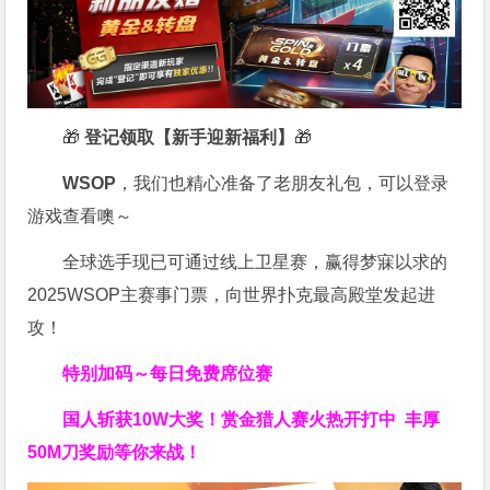
🎁
登记领取【新手迎新福利】
🎁
WSOP
，我们也精心准备了老朋友礼包，可以登录
游戏查看噢～
全球选手现已可通过线上卫星赛，赢得梦寐以求的
2025WSOP主赛事门票，向世界扑克最高殿堂发起进
攻！
特别加码～每日免费席位赛
国人斩获
10W
大奖！
赏金猎人赛火热开打中 丰厚
50M刀奖励等你来战！