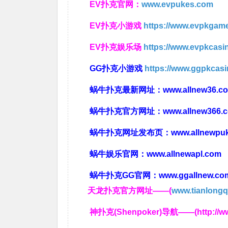
EV扑克官网：
www.evpukes.com
EV扑克小游戏
https://www.evpkgam
EV扑克娱乐场
https://www.evpkcas
GG扑克小游戏
https://www.ggpkcas
蜗牛扑克最新网址：
www.allnew36.c
蜗牛扑克官方网址：
www.allnew366.
蜗牛扑克网址发布页：
www.allnewpu
蜗牛娱乐官网：
www.allnewapl.com
蜗牛扑克GG官网：
www.ggallnew.co
天龙扑克官方网址——(
www.tianlongq
神扑克(Shenpoker)导航——(http://ww