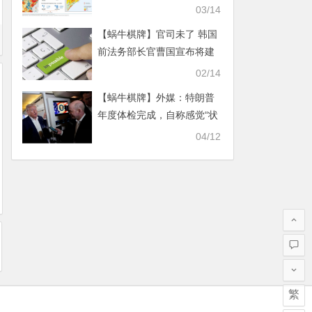
03/14
【蜗牛棋牌】官司未了 韩国
前法务部长官曹国宣布将建
新党
02/14
【蜗牛棋牌】外媒：特朗普
年度体检完成，自称感觉“状
态非常好”
04/12
繁