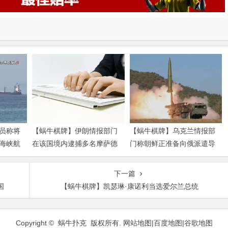
员称将
【蜗牛棋牌】伊朗情报部门
【蜗牛棋牌】乌克兰情报部
海峡航
在该国境内逮捕多名摩萨德
门称朝鲜正准备向俄派遣导
特工
弹部队
下一篇
国
【蜗牛棋牌】凯瑟琳·康诺利当选爱尔兰总统
Copyright © 蜗牛扑克 版权所有.
网站地图
|
百度地图
|
谷歌地图