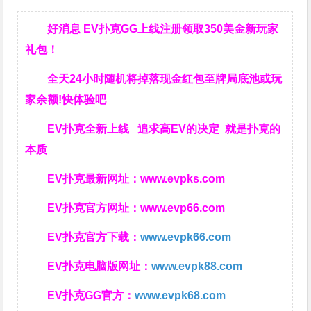
好消息 EV扑克GG上线注册领取350美金新玩家
礼包！
全天24小时随机将掉落现金红包至牌局底池或玩
家余额!快体验吧
EV扑克全新上线 追求高EV
的决定
就是扑克的
本质
EV扑克最新网址：
www.evpks.com
EV扑克官方网址：
www.evp66.com
EV扑克官方下载：
www.evpk66.com
EV扑克电脑版网址：
www.evpk88.com
EV扑克GG官方：
www.evpk68.com