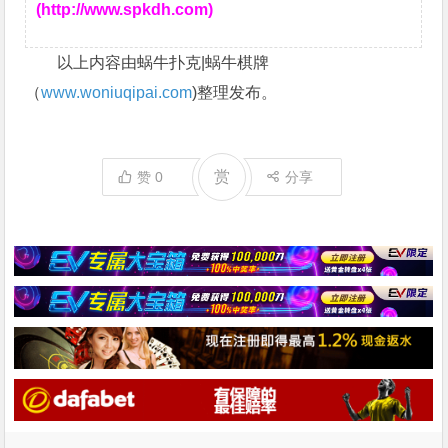
(http://www.spkdh.com)
以上内容由蜗牛扑克|蜗牛棋牌
（
www.woniuqipai.com
)整理发布。
赏
赞
0
分享