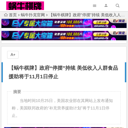
首页
蜗牛扑克官网
【蜗牛棋牌】政府“停摆”持续 美低收入人群食品援助将于11月1日停止
A+
【蜗牛棋牌】政府“停摆”持续 美低收入人群食品
援助将于11月1日停止
摘要
当地时间10月25日，美国农业部在其网站上发布通知
称，美国联邦政府的“补充营养援助计划”将于11月1日停
止。