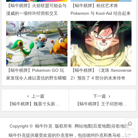
【蜗牛棋牌】火箭联盟可能会与
【蜗牛棋牌】粉丝艺术将
漫威的一项特许经营权交叉
Pokemon 与 Kool-Aid 结合起来
【蜗牛棋牌】Pokemon GO 玩
【蜗牛棋牌】《龙珠 Xenoverse
家发现令人难以置信的野生蝾螈
2》预告了 4 部分的未来传奇
上一篇
下一篇
【蜗牛棋牌】魏晨寸头新造型现身山东 唱跳全能引爆全场
【蜗牛棋牌】王子邱胜翊音乐会为粉丝献唱 透露棒棒堂有望合体
文
章
Copyright © 蜗牛扑克 版权所有.
网站地图
|
百度地图
|
谷歌地图
导
蜗牛扑克提供最受欢迎的扑克变种，包括德州扑克和奥马哈，以