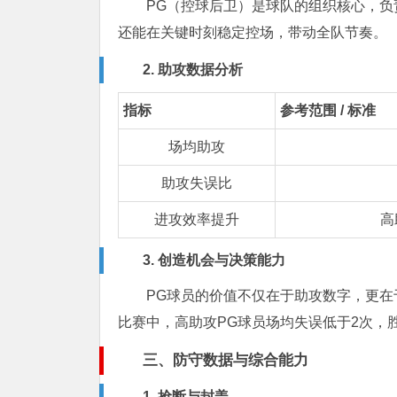
PG（控球后卫）是球队的组织核心，负
还能在关键时刻稳定控场，带动全队节奏。
2. 助攻数据分析
指标
参考范围 / 标准
场均助攻
助攻失误比
进攻效率提升
高
3. 创造机会与决策能力
PG球员的价值不仅在于助攻数字，更
比赛中，高助攻PG球员场均失误低于2次，胜
三、防守数据与综合能力
1. 抢断与封盖