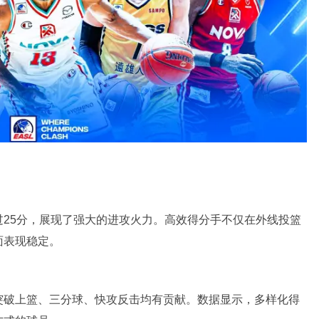
25分，展现了强大的进攻火力。高效得分手不仅在外线投篮
面表现稳定。
突破上篮、三分球、快攻反击均有贡献。数据显示，多样化得