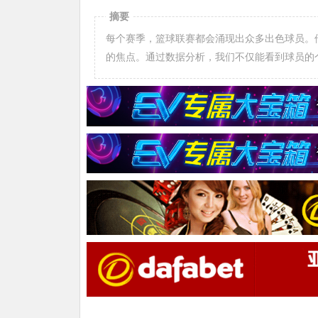
摘要
每个赛季，篮球联赛都会涌现出众多出色球员。
的焦点。通过数据分析，我们不仅能看到球员的