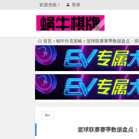
欢迎光临！
登录
首页
蜗牛扑克策略
篮球联赛赛季数据盘点：得
A+
篮球联赛赛季数据盘点：