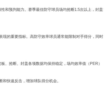
性和预判能力。赛季最佳防守球员场均抢断1.5次以上，封盖
防守表现的重要指标。高防守效率球员通常能限制对手得分，同时
板、抢断、封盖各项数据均保持稳定，场均效率值（PER）
抢断和快速反击，增加球队得分机会。