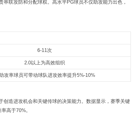
责串联攻防和分配球权。高水平PG球员不仅助攻能力出色，
6-11次
2.0以上为高效组织
助攻率球员可带动球队进攻效率提升5%-10%
在于创造进攻机会和关键传球的决策能力。数据显示，赛季关键
率高于70%。