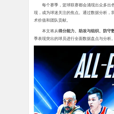
每个赛季，篮球联赛都会涌现出众多出
现，成为球迷关注的焦点。通过数据分析，
术价值和团队贡献。
本文将从
得分能力、助攻与组织、防守
季表现突出的球员进行全面数据盘点与分析