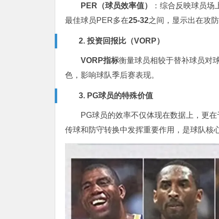
PER（球员效率值）
：综合反映球员场
最佳球员PER多在
25-32
之间，显示出在攻防
2. 投资回报比（VORP）
VORP指标
衡量球员相较于替补球员对球
色，影响球队季后赛表现。
3. PG球员的特殊价值
PG球员的效率不仅体现在数据上，更在
传球和防守转换中发挥重要作用，是球队核