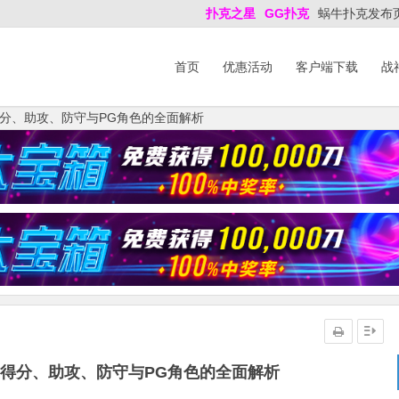
扑克之星
GG扑克
蜗牛扑克发布
首页
优惠活动
客户端下载
战
分、助攻、防守与PG角色的全面解析
得分、助攻、防守与PG角色的全面解析