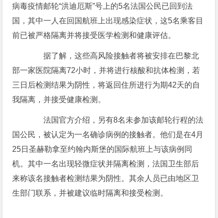
病毒疫情邮轮“洪迪厄斯”号上的5名法国公民已回到法
国，其中一人在回国航班上出现感染症状，这5名乘客目
前已被严格隔离并将接受医学检测和健康评估。
据了解，这些高风险接触者将被安排在巴黎北
部一家医院隔离72小时，并将进行核酸和抗体检测，若
三日后检测结果为阴性，将返回住所进行为期42天的自
我隔离，并接受健康检测。
法国官方介绍，另有8名未参加该邮轮行程的法
国公民，被认定为一名确诊病例的接触者。他们是在4月
25日圣赫勒拿至约翰内斯堡的国际航班上与该病例同
机。其中一名出现轻微症状并隔离检测，法国卫生部后
来称该名接触者检测结果为阴性。其余人员已由地区卫
生部门联系，并被建议临时隔离和接受检测。