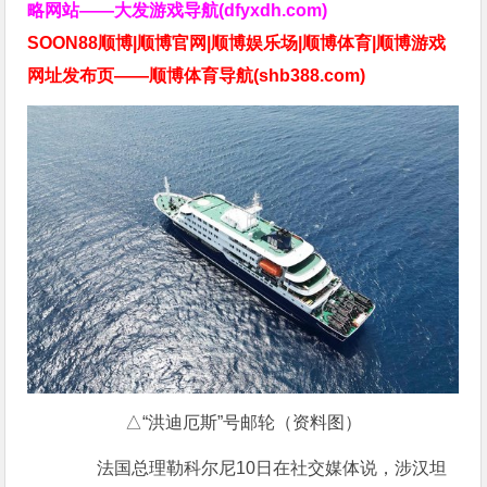
略网站——大发游戏导航(dfyxdh.com)
SOON88顺博|顺博官网|顺博娱乐场|顺博体育|顺博游戏
网址发布页——顺博体育导航(shb388.com)
△“洪迪厄斯”号邮轮（资料图）
法国总理勒科尔尼10日在社交媒体说，涉汉坦