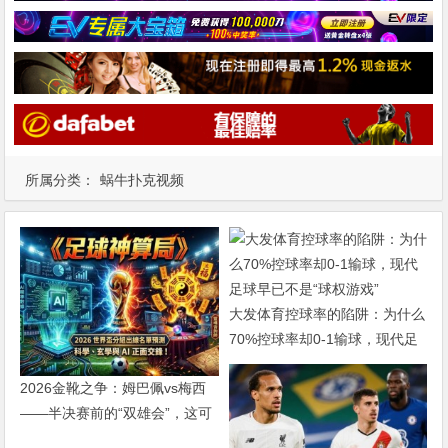
所属分类：
蜗牛扑克视频
大发体育控球率的陷阱：为什么
70%控球率却0-1输球，现代足
球早已不是“球权游戏”
2026金靴之争：姆巴佩vs梅西
——半决赛前的“双雄会”，这可
能是世界杯史上最难猜的金靴归