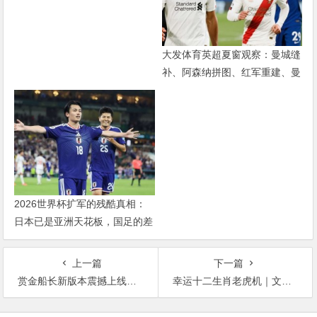
属
大发体育英超夏窗观察：曼城缝
补、阿森纳拼图、红军重建、曼
联破局——新赛季乱战才刚开始
2026世界杯扩军的残酷真相：
日本已是亚洲天花板，国足的差
距远不止几个名额
上一篇
下一篇
赏金船长新版本震撼上线：沉船宝藏关卡开启冒险新篇章
幸运十二生肖老虎机｜文化与娱乐的完美融合
文