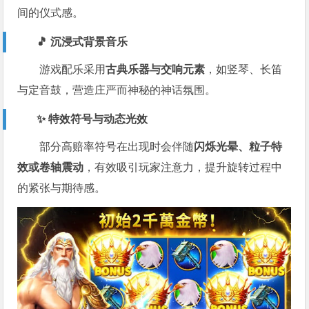
间的仪式感。
🎵 沉浸式背景音乐
游戏配乐采用
古典乐器与交响元素
，如竖琴、长笛
与定音鼓，营造庄严而神秘的神话氛围。
✨ 特效符号与动态光效
部分高赔率符号在出现时会伴随
闪烁光晕、粒子特
效或卷轴震动
，有效吸引玩家注意力，提升旋转过程中
的紧张与期待感。