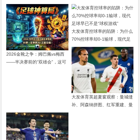
大发体育控球率的陷阱：为什么
70%控球率却0-1输球，现代足
球早已不是“球权游戏”
2026金靴之争：姆巴佩vs梅西
——半决赛前的“双雄会”，这可
能是世界杯史上最难猜的金靴归
属
大发体育英超夏窗观察：曼城缝
补、阿森纳拼图、红军重建、曼
联破局——新赛季乱战才刚开始