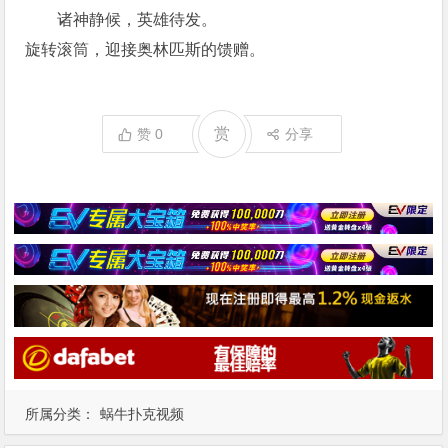
诸神静候，英雄待发。
旋转滚筒，迎接奥林匹斯的馈赠。
赏
赞
0
分享
所属分类：
蜗牛扑克视频