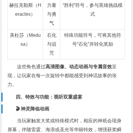
赫拉克勒斯（H
力量
“胜利”符号，参与英雄挑战模
eracles）
与勇
式
气
美杜莎（Medu
石化
特殊功能符号，可将其他符
sa）
与诅
号“石化”并转化奖励
咒
这些角色通过
高清图像、动态动画与专属音效
呈
现，让玩家在每一次旋转中都能感受到神话故事的张
力。
四、特效与功能：视听双重盛宴
🎬 神灵降临动画
当玩家触发大奖或特殊模式时，相应的神祇会现身
屏幕，伴随雷霆、海浪或圣光等华丽特效，增强获奖瞬