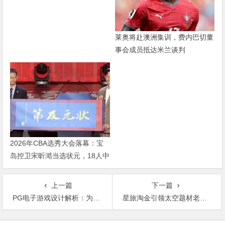
莱奥将赴澳洲集训，费内巴切董
事会成员抵达米兰谈判
2026年CBA选秀大会落幕：宝
岛控卫宋昕澔当选状元，18人中
选创历史新低
上一篇
下一篇
PG电子游戏设计解析：为何深受年轻玩家喜爱？
星旅淘金引领太空题材老虎机新风潮：PG电子的创新之作
文