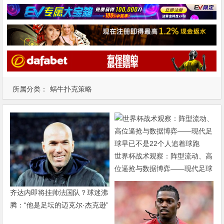
所属分类：
蜗牛扑克策略
世界杯战术观察：阵型流动、高
位逼抢与数据博弈——现代足球
早已不是22个人追着球跑
齐达内即将挂帅法国队？球迷沸
腾：“他是足坛的迈克尔·杰克逊”