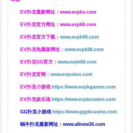
EV扑克最新网址：
www.evpks.com
EV扑克官方网址：
www.evp66.com
EV扑克官方下载：
www.evpk66.com
EV扑克电脑版网址：
www.evpk88.com
EV扑克GG官方：
www.evpk68.com
EV扑克官网：
www.evpukes.com
EV扑克小游戏
https://www.evpkgames.com
EV扑克娱乐场
https://www.evpkcasino.com
GG扑克小游戏
https://www.ggpkcasino.com
蜗牛扑克最新网址：
www.allnew36.com