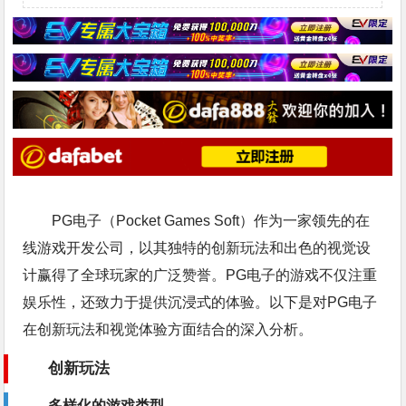
PG电子（Pocket Games Soft）作为一家领先的在
线游戏开发公司，以其独特的创新玩法和出色的视觉设
计赢得了全球玩家的广泛赞誉。PG电子的游戏不仅注重
娱乐性，还致力于提供沉浸式的体验。以下是对PG电子
在创新玩法和视觉体验方面结合的深入分析。
创新玩法
多样化的游戏类型