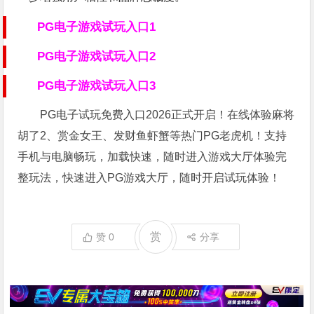
PG电子游戏试玩入口1
PG电子游戏试玩入口2
PG电子游戏试玩入口3
PG电子试玩免费入口2026正式开启！在线体验麻将
胡了2、赏金女王、发财鱼虾蟹等热门PG老虎机！支持
手机与电脑畅玩，加载快速，随时进入游戏大厅体验完
整玩法，快速进入PG游戏大厅，随时开启试玩体验！
赏
赞
0
分享