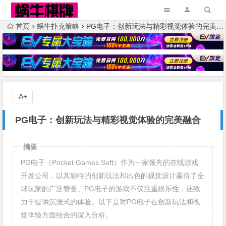
首页
蜗牛扑克策略
PG电子：创新玩法与精彩视觉体验的完美融合
A+
PG电子：创新玩法与精彩视觉体验的完美融合
摘要
PG电子（Pocket Games Soft）作为一家领先的在线游戏
开发公司，以其独特的创新玩法和出色的视觉设计赢得了全
球玩家的广泛赞誉。PG电子的游戏不仅注重娱乐性，还致
力于提供沉浸式的体验。以下是对PG电子在创新玩法和视
觉体验方面结合的深入分析。