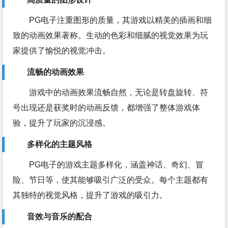
PG电子注重图形的质量，其游戏以精美的插画和细
致的动画效果著称。生动的色彩和细腻的视觉效果为玩
家提供了愉悦的视觉冲击。
流畅的动画效果
游戏中的动画效果流畅自然，无论是转盘旋转、符
号出现还是获奖时的动画反馈，都增强了整体游戏体
验，提升了玩家的沉浸感。
多样化的主题风格
PG电子的游戏主题多样化，涵盖神话、奇幻、冒
险、节日等，使其能够吸引广泛的受众。每个主题都有
其独特的视觉风格，提升了游戏的吸引力。
音效与音乐的配合