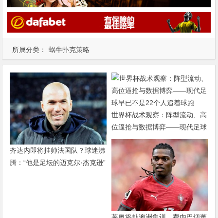
所属分类：
蜗牛扑克策略
世界杯战术观察：阵型流动、高
位逼抢与数据博弈——现代足球
早已不是22个人追着球跑
齐达内即将挂帅法国队？球迷沸
腾：“他是足坛的迈克尔·杰克逊”
莱奥将赴澳洲集训，费内巴切董