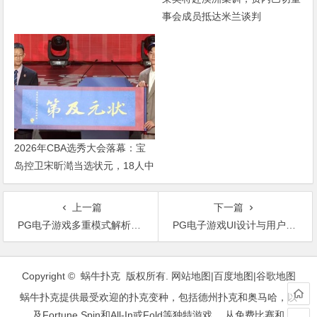
事会成员抵达米兰谈判
2026年CBA选秀大会落幕：宝
岛控卫宋昕澔当选状元，18人中
选创历史新低
上一篇
下一篇
PG电子游戏多重模式解析：从普通模式到累积奖池，玩法全面升级
PG电子游戏UI设计与用户体验分析：视觉、交互与玩家参与
文
章
Copyright © 蜗牛扑克 版权所有.
网站地图
|
百度地图
|
谷歌地图
导
蜗牛扑克提供最受欢迎的扑克变种，包括德州扑克和奥马哈，以
航
及Fortune Spin和All-In或Fold等独特游戏。 从免费比赛和