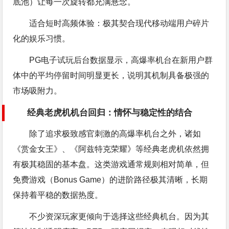
底池）让每一次旋转都充满悬念。
适合短时高频体验：极其契合现代移动端用户碎片
化的娱乐习惯。
PG电子试玩后台数据显示，高爆率机台在新用户群
体中的平均停留时间明显更长，说明其机制具备极强的
市场吸附力。
经典老虎机机台回归：情怀与稳定性的结合
除了追求极致感官刺激的高爆率机台之外，诸如
《赏金女王》、《阿兹特克荣耀》等经典老虎机依然拥
有极其稳固的基本盘。这类游戏通常规则相对简单，但
免费游戏（Bonus Game）的进阶路径极其清晰，长期
保持着平稳的数据热度。
不少资深玩家更倾向于选择这些经典机台。因为其