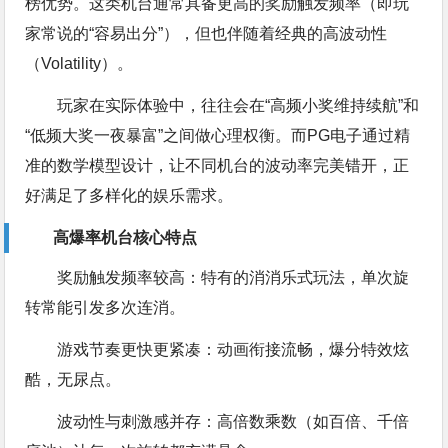
榜优势。这类机台通常具备更高的奖励触发频率（即玩
家常说的“容易出分”），但也伴随着经典的高波动性
（Volatility）。
玩家在实际体验中，往往会在“高频小奖维持续航”和
“低频大奖一夜暴富”之间做心理权衡。而PG电子通过精
准的数学模型设计，让不同机台的波动率完美错开，正
好满足了多样化的娱乐需求。
高爆率机台核心特点
奖励触发频率较高：特有的消消乐式玩法，单次旋
转常能引发多次连消。
游戏节奏更快更紧凑：动画衔接流畅，爆分特效炫
酷，无尿点。
波动性与刺激感并存：高倍数乘数（如百倍、千倍