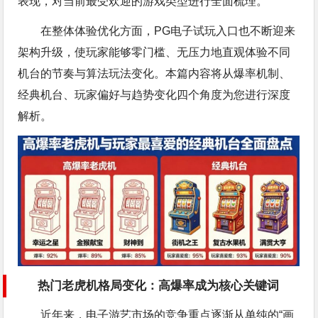
表现，对当前最受欢迎的游戏类型进行全面梳理。
在整体体验优化方面，PG电子试玩入口也不断迎来
架构升级，使玩家能够零门槛、无压力地直观体验不同
机台的节奏与算法玩法变化。本篇内容将从爆率机制、
经典机台、玩家偏好与趋势变化四个角度为您进行深度
解析。
热门老虎机格局变化：高爆率成为核心关键词
近年来，电子游艺市场的竞争重点逐渐从单纯的“画