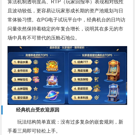
算法机制透明度高、RTP（玩家回报率）表现相对线性
且波动较低，更容易让玩家形成长期的资产池规划与日
常体验习惯。在PG电子试玩平台中，经典机台的日均访
问量依然保持着稳定的年复合增长，说明其在多元的市
场中具有不可替代的压舱石地位。
经典机台受欢迎原因
玩法结构简单直观：没有过多复杂的嵌套规则，新
手看三局即可轻松上手。