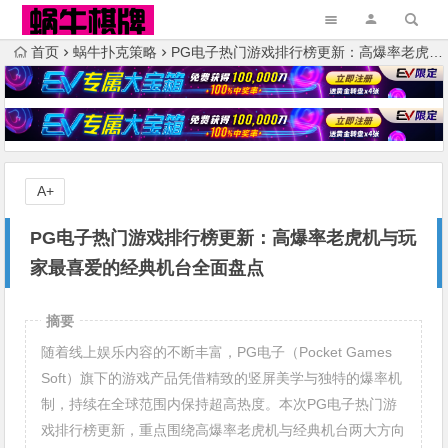
首页
蜗牛扑克策略
PG电子热门游戏排行榜更新：高爆率老虎机与玩家最喜爱的经典机台全面盘点
A+
PG电子热门游戏排行榜更新：高爆率老虎机与玩
家最喜爱的经典机台全面盘点
摘要
随着线上娱乐内容的不断丰富，PG电子（Pocket Games
Soft）旗下的游戏产品凭借精致的竖屏美学与独特的爆率机
制，持续在全球范围内保持超高热度。本次PG电子热门游
戏排行榜更新，重点围绕高爆率老虎机与经典机台两大方向