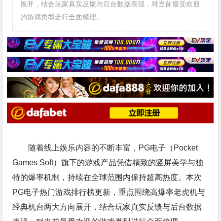
展开，结合玩家真实反馈与后台数据表现，对当前最受欢迎
的游戏类型进行全面梳理。
随着线上娱乐内容的不断丰富，PG电子（Pocket
Games Soft）旗下的游戏产品凭借精致的竖屏美学与独
特的爆率机制，持续在全球范围内保持超高热度。本次
PG电子热门游戏排行榜更新，重点围绕高爆率老虎机与
经典机台两大方向展开，结合玩家真实反馈与后台数据