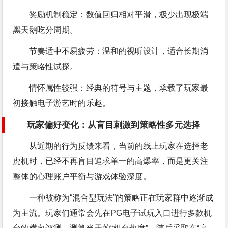
奖励机制稳定：数值回归相对平滑，极少出现极端
黑天鹅吃分周期。
节奏适中不易疲劳：温和的视听设计，适合长期消
遣与策略性试探。
情怀属性较强：经典的符号与主题，承载了玩家最
初接触电子游艺时的乐趣。
玩家偏好变化：从盲目刺激到策略性多元选择
从近期的行为反馈来看，当前的线上玩家在选择老
虎机时，已经不再盲目追求单一的高爆率，而是更关注
整体的心理账户平衡与游戏体验深度。
一种被称为“混合型玩法”的策略正在玩家群中逐渐成
为主流。玩家们通常会先在PG电子试玩入口进行多款机