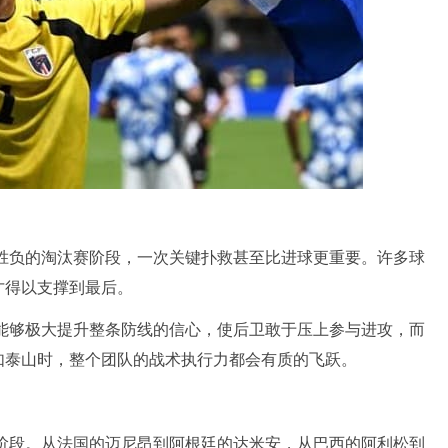
胜负的淘汰赛阶段，一次关键扑救甚至比进球更重要。许多球
才得以支撑到最后。
能够极大提升整条防线的信心，使后卫敢于压上参与进攻，而
如泰山时，整个团队的战术执行力都会有质的飞跃。
化阶段。从法国的迈尼昂到阿根廷的达米安，从巴西的阿利松到