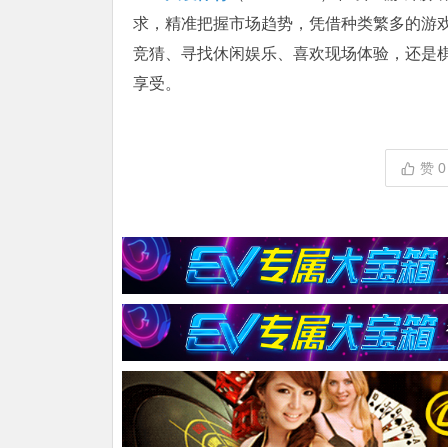
求，精准把握市场趋势，凭借种类繁多的游
竞猜、寻找休闲娱乐、喜欢现场体验，还是
享受。
赞
0