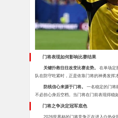
门将表现如何影响比赛结果
关键扑救往往改变比赛走势。
在单场定
队在防守吃紧时，正是依靠门将的神勇发挥
防线信心来源于门将。
一名稳定的门将
不必担心身后空档。当门将在门前表现得稳
门将之争决定冠军底色
2026世界杯的门将竞争正在进入白热