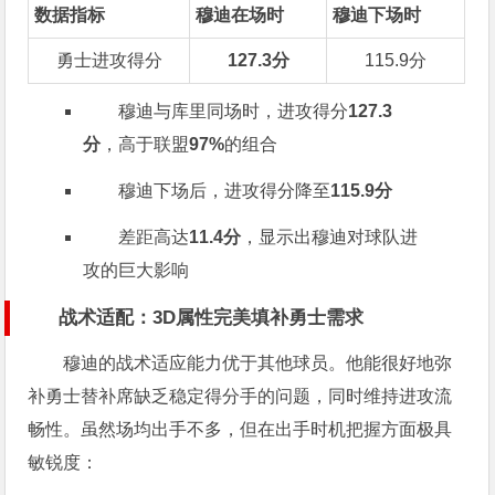
数据指标
穆迪在场时
穆迪下场时
勇士进攻得分
127.3分
115.9分
穆迪与库里同场时，进攻得分
127.3
分
，高于联盟
97%
的组合
穆迪下场后，进攻得分降至
115.9分
差距高达
11.4分
，显示出穆迪对球队进
攻的巨大影响
战术适配：3D属性完美填补勇士需求
穆迪的战术适应能力优于其他球员。他能很好地弥
补勇士替补席缺乏稳定得分手的问题，同时维持进攻流
畅性。虽然场均出手不多，但在出手时机把握方面极具
敏锐度：