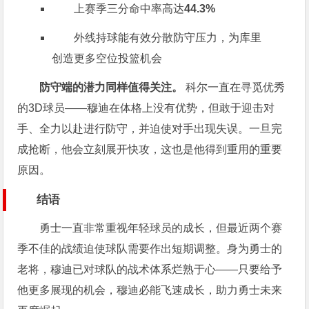
上赛季三分命中率高达
44.3%
外线持球能有效分散防守压力，为库里
创造更多空位投篮机会
防守端的潜力同样值得关注。
科尔一直在寻觅优秀
的3D球员——穆迪在体格上没有优势，但敢于迎击对
手、全力以赴进行防守，并迫使对手出现失误。一旦完
成抢断，他会立刻展开快攻，这也是他得到重用的重要
原因。
结语
勇士一直非常重视年轻球员的成长，但最近两个赛
季不佳的战绩迫使球队需要作出短期调整。身为勇士的
老将，穆迪已对球队的战术体系烂熟于心——只要给予
他更多展现的机会，穆迪必能飞速成长，助力勇士未来