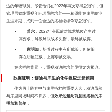
适的年轻球员。尽管他们在2022年再次夺得总冠军，但
管理层始终重视年轻球员的培养——希望能在库里职业
生涯末期，找到一位合适的搭档继续争夺总冠军。
普尔
：2022年夺冠后对战术地位产生过
高要求，导致球队战术失衡，最终被放弃。
库明加
：培养过程中有所成长，但依旧
存在明显短板，上赛季被交易。
在这样的背景下，重视穆迪的培养显得尤为紧迫。
数据证明：穆迪与库里的化学反应远超预期
作为勇士阵容中与库里搭档的重要人选，穆迪虽然
与库里同场时间不算多，但
效果远超此前意图搭档的库
明加和普尔
：