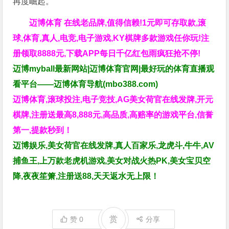
再度崛起。
迈博体育 在线老品牌,值得信赖!1元即可存取款,滚
球,体育,真人,电竞,电子游戏,KY棋牌多款游戏任你玩!注
册领取8888元,下载APP每日千亿红包雨疯狂抢不停!
迈博myball最新网站|迈博体育官网|最好玩的体育直播观
看平台——迈博体育导航(mbo388.com)
迈博体育,滚球投注,电子竞技,AG美女荷官在线发牌,开元
棋牌,注册送最高8,888元,高品质,高赔率的游戏平台,信誉
第一,提款秒到！
迈博娱乐,美女荷官在线发牌,真人百家乐,龙虎斗,牛牛,AV
捕鱼王,上万款老虎机游戏,美女对战火热PK,美女宝贝空
降,夜夜笙箫,注册送88,天天返水无上限！
赏
赞
0
分享